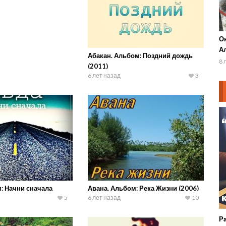
О
А
Абакан. Альбом: Поздний дождь
20
8 
(2011)
6 лет назад
3
: Начни сначала
Авана. Альбом: Река Жизни (2006)
5
6 лет назад
10
Р