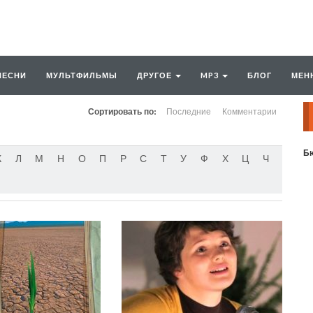
ПЕСНИ
МУЛЬТФИЛЬМЫ
ДРУГОЕ
MP3
БЛОГ
МЕН
Сортировать по:
Последние
Комментарии
Бю
К
Л
М
Н
О
П
Р
С
Т
У
Ф
Х
Ц
Ч