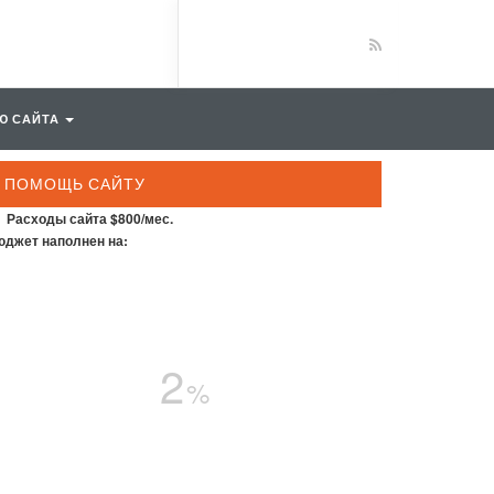
Ю САЙТА
ПОМОЩЬ САЙТУ
Расходы сайта $800/мес.
джет наполнен на:
2
%