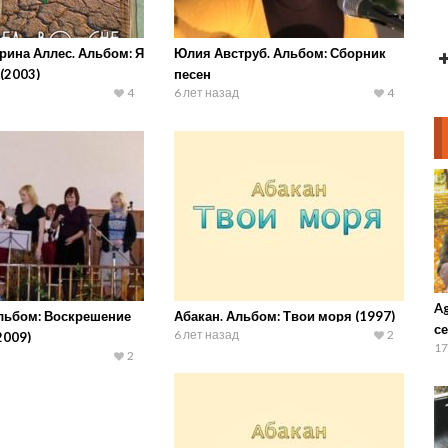
рина Аллес. Альбом: Я
Юлия Авструб. Альбом: Сборник
 (2003)
песен
4
6 лет назад
4
A
Альбом: Воскрешение
Абакан. Альбом: Твои моря (1997)
се
6 лет назад
2
2009)
17
2