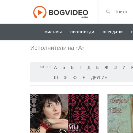
ФИЛЬМЫ
ПРОПОВЕДИ
ПЕРЕДАЧИ
Исполнители на «А»
МЕНЮ
А
Б
В
Г
Д
Е
Ж
З
И
Ш
Э
Ю
Я
ДРУГИЕ