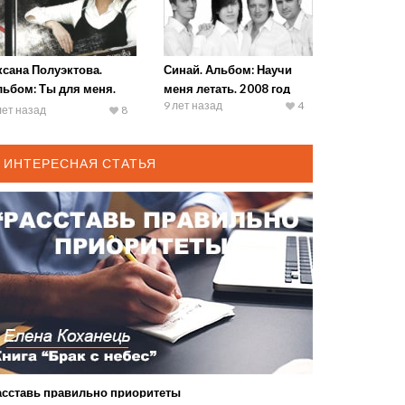
ксана Полуэктова.
Синай. Альбом: Научи
льбом: Ты для меня.
меня летать. 2008 год
9 лет назад
4
09 год
лет назад
8
ИНТЕРЕСНАЯ СТАТЬЯ
асставь правильно приоритеты