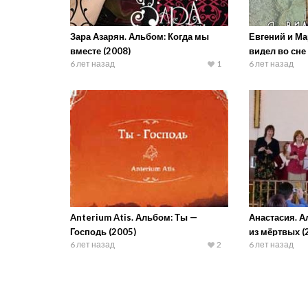
Зара Азарян. Альбом: Когда мы
Евгений и Ма
вместе (2008)
видел во сне
6 лет назад
1
6 лет назад
Anterium Atis. Альбом: Ты —
Анастасия. 
Господь (2005)
из мёртвых (
6 лет назад
2
6 лет назад