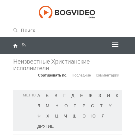
Неизвестные Христианские
исполнители
Сортировать по:
Последние
Комментарии
МЕНЮ
А
Б
В
Г
Д
Е
Ж
З
И
К
Л
М
Н
О
П
Р
С
Т
У
Ф
Х
Ц
Ч
Ш
Э
Ю
Я
ДРУГИЕ