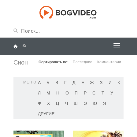
Сион
Сортировать по:
Последние
Комментарии
МЕНЮ
А
Б
В
Г
Д
Е
Ж
З
И
К
Л
М
Н
О
П
Р
С
Т
У
Ф
Х
Ц
Ч
Ш
Э
Ю
Я
ДРУГИЕ