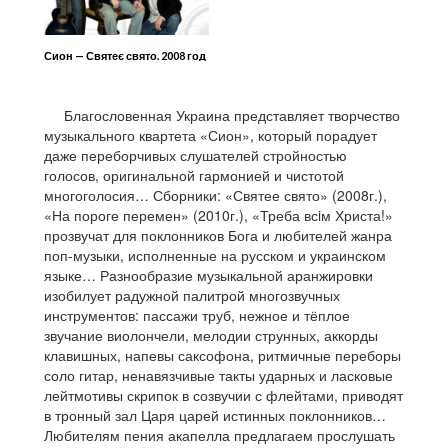
Сион — Святеє свято. 2008 год
Благословенная Украина представляет творчество
музыкального квартета «Сион», который порадует
даже переборчивых слушателей стройностью
голосов, оригинальной гармонией и чистотой
многоголосия… Сборники: «Святее свято» (2008г.),
«На пороге перемен» (2010г.), «Треба всiм Христа!»
прозвучат для поклонников Бога и любителей жанра
поп-музыки, исполненные на русском и украинском
языке… Разнообразие музыкальной аранжировки
изобилует радужной палитрой многозвучных
инструментов: пассажи труб, нежное и тёплое
звучание виолончели, мелодии струнных, аккорды
клавишных, напевы саксофона, ритмичные переборы
соло гитар, ненавязчивые такты ударных и ласковые
лейтмотивы скрипок в созвучии с флейтами, приводят
в тронный зал Царя царей истинных поклонников…
Любителям пения акапелла предлагаем прослушать