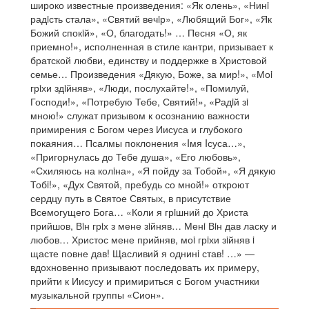
широко известные произведения: «Як олень», «Нинi
радiсть стала», «Святий вечiр», «Любящий Бог», «Як
Божий спокiй», «О, благодать!» … Песня «О, як
приемно!», исполненная в стиле кантри, призывает к
братской любви, единству и поддержке в Христовой
семье… Произведения «Дякую, Боже, за мир!», «Моi
грiхи здiйняв», «Люди, послухайте!», «Помилуй,
Господи!», «Потребую Тебе, Святий!», «Радiй зi
мною!» служат призывом к осознанию важности
примирения с Богом через Иисуса и глубокого
покаяния… Псалмы поклонения «Iмя Iсуса…»,
«Пригорнулась до Тебе душа», «Его любовь»,
«Схиляюсь на колiна», «Я пойду за Тобой», «Я дякую
Тобi!», «Дух Святой, пребудь со мной!» откроют
сердцу путь в Святое Святых, в присутствие
Всемогущего Бога… «Коли я грiшний до Христа
прийшов, Вiн грiх з мене зiйняв… Менi Вiн дав ласку и
любов… Христос мене прийняв, моi грiхи зiйняв i
щасте повне дав! Щасливий я однинi став! …» —
вдохновенно призывают последовать их примеру,
прийти к Иисусу и примириться с Богом участники
музыкальной группы «Сион».