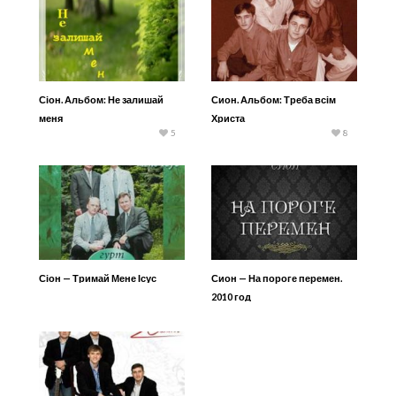
Сіон. Альбом: Не залишай
Сион. Альбом: Треба всім
меня
Христа
5
8
Сіон — Тримай Мене Ісус
Сион — На пороге перемен.
2010 год