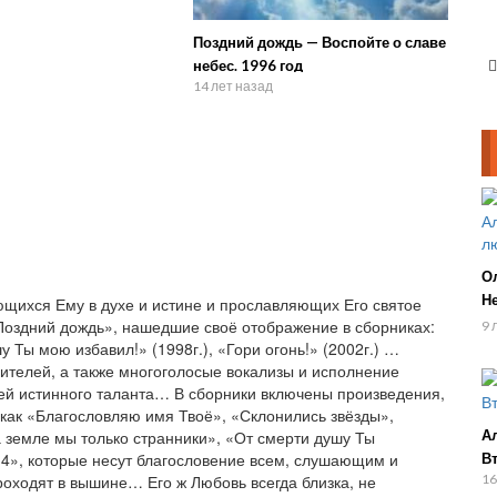
Поздний дождь — Воспойте о славе
небес. 1996 год
14 лет назад
О
Н
щихся Ему в духе и истине и прославляющих Его святое
го
Поздний дождь», нашедшие своё отображение в сборниках:
9 
у Ты мою избавил!» (1998г.), «Гори огонь!» (2002г.) …
телей, а также многоголосые вокализы и исполнение
ей истинного таланта… В сборники включены произведения,
 как «Благословляю имя Твоё», «Склонились звёзды»,
а земле мы только странники», «От смерти душу Ты
А
14», которые несут благословение всем, слушающим и
В
ходят в вышине… Его ж Любовь всегда близка, не
16