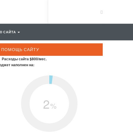
Ю САЙТА
ПОМОЩЬ САЙТУ
Расходы сайта $800/мес.
джет наполнен на:
2
%