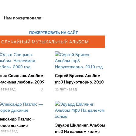
Нам пожертвовали:
ПОЖЕРТВОВАТЬ НА САЙТ
СЛУЧАЙНЫЙ МУЗЫКАЛЬНЫЙ АЛЬБОМ
льга Спицына. Альбом:
Сергей Брикса. Альбом
егасимая любовь. 2009
mp3 Нерукотворно. 2010
д
год.
лет назад
3
15 лет назад
лександр Патлис —
Эдуард Шиллинг. Альбом
торое дыхание
 лет назад
mp3 На далеком холме