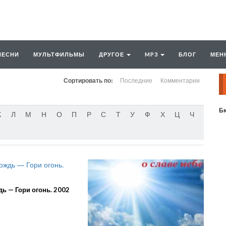
ПЕСНИ
МУЛЬТФИЛЬМЫ
ДРУГОЕ
MP3
БЛОГ
МЕН
Сортировать по:
Последние
Комментарии
Бю
К
Л
М
Н
О
П
Р
С
Т
У
Ф
Х
Ц
Ч
ь — Гори огонь. 2002