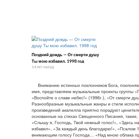
Поздний дождь — От смерти душу
Ты мою избавил. 1998 год
14 лет назад
Вниманию истинных поклонников Бога, поклоняю
имя, представляем музыкальные проекты группы «
«Воспойте о славе небес!» (1996г.), «От смерти душ
Разнообразные музыкальные жанры и стили исполни
произведений акапелла приятно порадуют ценител
основанные на стихах Священного Писания, такие,
«Слышу я, Господь, Твой нежный голос!», «Здесь н
избавил», «За каждый день благодарю!», «Псалом 
внимающим голосу Господа… «Над мною облака про