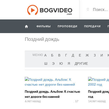
ФИЛЬМЫ
ПРОПОВЕДИ
ПЕРЕДАЧИ
Поздний дождь
МЕНЮ
А
Б
В
Г
Д
Е
Ж
З
И
Ш
Э
Ю
Я
ДРУГИЕ
Поздний дождь. Альбом: К счастью
Поздний дожд
нет дороги без камней
год
6 лет назад
17
14 лет назад