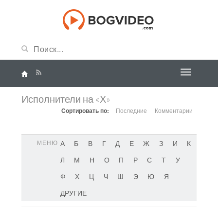
Исполнители на «Х»
Сортировать по:
Последние
Комментарии
МЕНЮ
А
Б
В
Г
Д
Е
Ж
З
И
К
Л
М
Н
О
П
Р
С
Т
У
Ф
Х
Ц
Ч
Ш
Э
Ю
Я
ДРУГИЕ