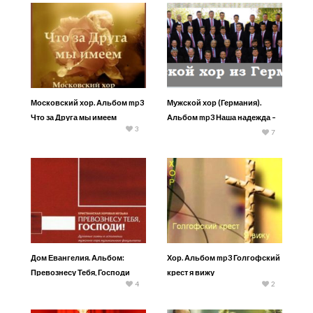
Московский хор. Альбом mp3
Мужской хор (Германия).
Что за Друга мы имеем
Альбом mp3 Наша надежда –
3
Иисус
7
Дом Евангелия. Альбом:
Хор. Альбом mp3 Голгофский
Превознесу Тебя, Господи
крест я вижу
4
2