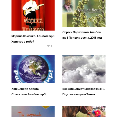
Сергей Харитонов. Альбом
Марина Хоменко. Альбом mp3
mp3 Пришла весна. 2008 год
Христос с тобой
4
Хор Церкви Христа
церковь Христианская жизнь.
Спасителя. Альбом mp3
Под сенью крыл Твоих
Радуйся, Мир