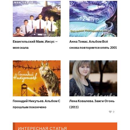
Евангельский Маяк. Иисус —
Анна Томас. Альбом Всё
моя скала
снова повторяется опять 2001
г
Геннадий Никутьев. Альбом С
Лена Ковалева. Зажги Огонь
прошлым покончено
(2011)
9
ИНТЕРЕСНАЯ СТАТЬЯ