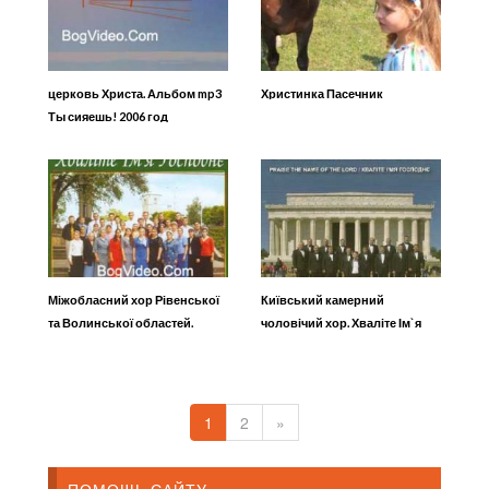
церковь Христа. Альбом mp3
Христинка Пасечник
Ты сияешь! 2006 год
Міжобласний хор Рівенської
Київський камерний
та Волинської областей.
чоловічий хор. Хваліте Ім`я
Альбом mp3 Хваліте Ім’я
Господнє
Господнє
1
2
»