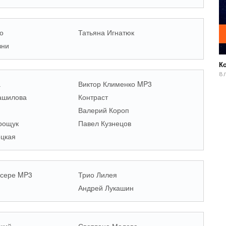
о
Татьяна Игнатюк
зни
К
8 
а
Виктор Клименко MP3
ашилова
Контраст
Валерий Короп
рощук
Павел Кузнецов
оцкая
нсере MP3
Трио Лилея
Андрей Лукашин