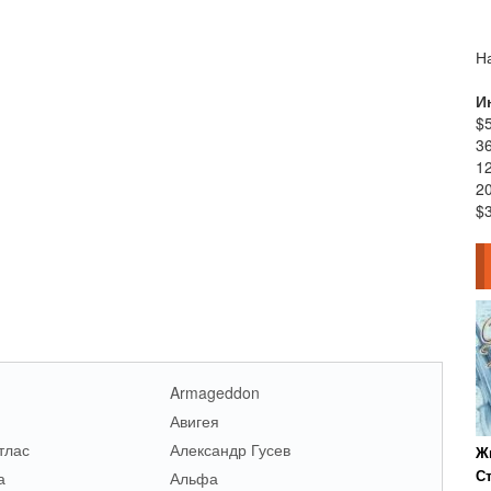
Н
И
$
36
12
20
$3
Armageddon
Авигея
тлас
Александр Гусев
Ж
а
Альфа
С