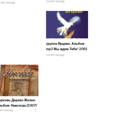
16 лет назад
искография.
 лет назад
группа Ярцево. Альбом
mp3 Мы ждем Тебя! 2003
год
14 лет назад
ерковь Дерево Жизни.
ьбом: Навсегда (2007)
лет назад
1