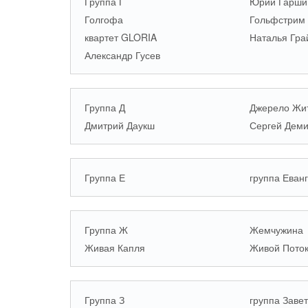
Группа Г
Юрий Гарши
Голгофа
Гольфстрим
квартет GLORIA
Наталья Гр
Александр Гусев
Группа Д
Джерело Жи
Дмитрий Даукш
Сергей Дем
Группа Е
группа Еван
Группа Ж
Жемчужина
Живая Капля
Живой Пото
Группа З
группа Завет