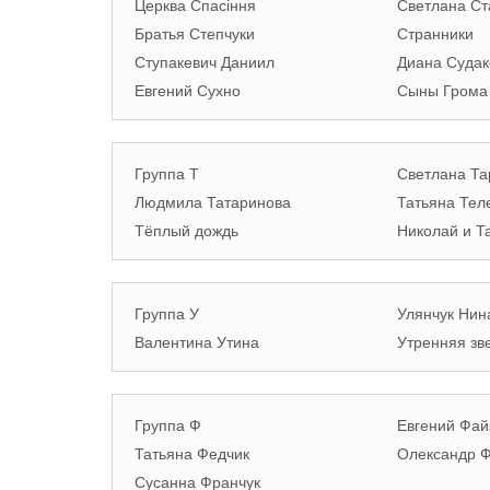
Церква Спасіння
Светлана Ст
Братья Степчуки
Странники
Ступакевич Даниил
Диана Судак
Евгений Сухно
Сыны Грома
Группа Т
Светлана Та
Людмила Татаринова
Татьяна Тел
Тёплый дождь
Николай и Т
Группа У
Улянчук Нин
Валентина Утина
Утренняя зв
Группа Ф
Евгений Фай
Татьяна Федчик
Олександр Ф
Сусанна Франчук