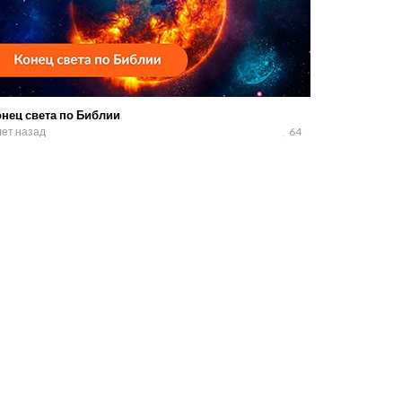
онец света по Библии
лет назад
64