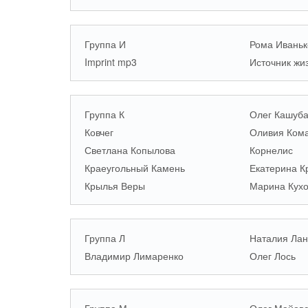
Группа И
Рома Иваньк
Imprint mp3
Источник жи
Группа К
Олег Кашуб
Ковчег
Оливия Ком
Светлана Копылова
Корнелис
Краеугольный Камень
Екатерина К
Крылья Веры
Марина Кух
Группа Л
Наталия Ла
Владимир Лимаренко
Олег Лось