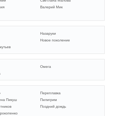
кий
Светлана Малова
ния
Валерий Мик
Назаруки
Новое поколение
кутьев
Омега
а
о
Переплавка
ена Пикуш
Пилигрим
тников
Поздний дождь
рокопенко