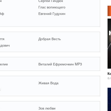
н
Сергей Гиндюк
Глас вопиющего
айф
Евгений Гудухин
ття
Добрая Весть
идович
гелие
Виталий Ефремочкин MP3
К
8 
Живая Вода
к
Зов любви