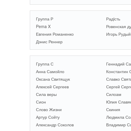
Группа Р
Радiсть
Pema X
Ровенская д
Евгения Романенко
Игорь Рудый
Дэнис Реннер
Группа С
Геннадий Са
Анна Самойло
Константин 
Оксана Свитящук
Славко Свят
Алексей Сергеев
Сергей Серг
Сила веры
Силоам
Сион
Юлия Славя
Слово Жизни
Скиния
Артур Сойту
Людмила Со
Александр Соколов
Владимир С