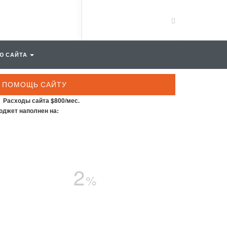
Ю САЙТА
ПОМОЩЬ САЙТУ
Расходы сайта $800/мес.
джет наполнен на:
2
%