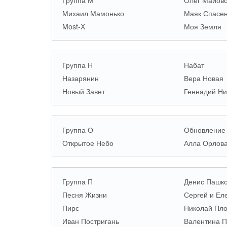
Группа М
Олег Майовс
Михаил Мамонько
Маяк Спасе
Most-X
Моя Земля
Группа Н
Набат
Назарянин
Вера Новая
Новый Завет
Геннадий Ни
Группа О
Обновление
Открытое Небо
Алла Орлов
Группа П
Денис Пашк
Песня Жизни
Сергей и Ел
Пирс
Николай Пло
Иван Постригань
Валентина П