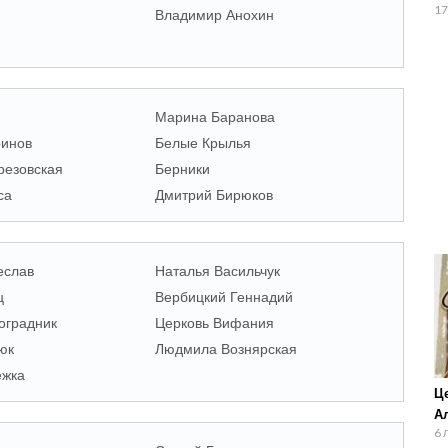
Д
17
Владимир Анохин
Марина Баранова
ринов
Белые Крылья
резовская
Берники
са
Дмитрий Бирюков
еслав
Наталья Васильчук
ц
Вербицкий Геннадий
оградник
Церковь Вифания
юк
Людмила Вознярская
ежка
Ц
Ал
6 