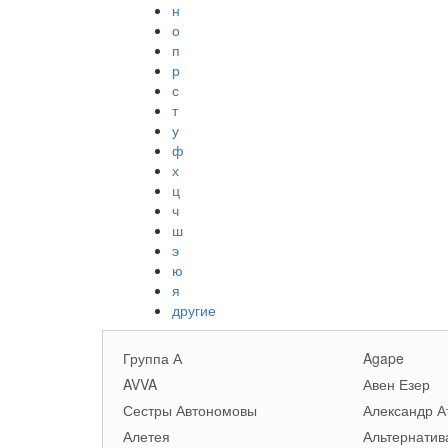
н
о
п
р
с
т
у
ф
х
ц
ч
ш
э
ю
я
другие
Группа А
Agape
AVVA
Авен Езер
Сестры Автономовы
Александр А
Алетея
Альтернатив