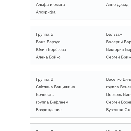
Альфа и омега
Анно Дэвид
Апокрифа
Группа Б
Бальзам
Ваня Барзул
Валерий Ба
Юлия Берёзова
Виктория Бе
Алена Бойко
Сергей Брик
Группа В
Васечко Вяч
Свiтлана Ващишина
группа Вене
Вечность
Церковь Вин
группа Вифлеем
Сергей Возн
Возрождение
Вузенька Ст