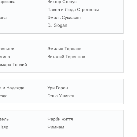
арикова
Виктор Степус
Павел и Люда Стрелковы
ова
Эмиль Сукиасян
DJ Slogan
ровитая
Эмилия Тарнани
егина
Виталий Терешков
амара Топчий
а и Надежда
Ури Горен
езда
Геша Ушивец
зель
Фарби життя
ізяр
Фимиам