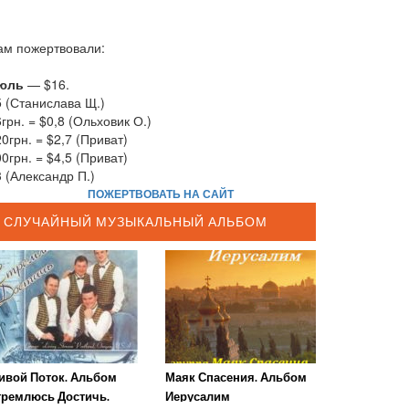
ам пожертвовали:
юль
— $16.
5 (Станислава Щ.)
грн. = $0,8 (Ольховик О.)
0грн. = $2,7 (Приват)
0грн. = $4,5 (Приват)
 (Александр П.)
ПОЖЕРТВОВАТЬ НА САЙТ
СЛУЧАЙНЫЙ МУЗЫКАЛЬНЫЙ АЛЬБОМ
ивой Поток. Альбом
Маяк Спасения. Альбом
тремлюсь Достичь.
Иерусалим