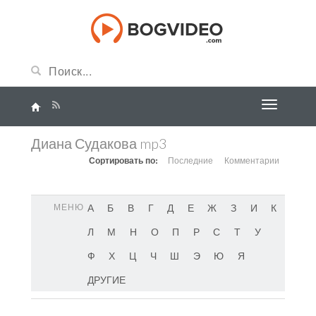
Диана Судакова mp3
Сортировать по:
Последние
Комментарии
МЕНЮ
А
Б
В
Г
Д
Е
Ж
З
И
К
Л
М
Н
О
П
Р
С
Т
У
Ф
Х
Ц
Ч
Ш
Э
Ю
Я
ДРУГИЕ