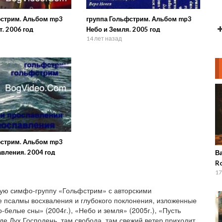
фстрим. Альбом mp3
группа Гольфстрим. Альбом mp3
т. 2006 год
Небо и Земля. 2005 год
14 лет назад
фстрим. Альбом mp3
вления. 2004 год
В
Ro
17
ую симфо-группу «Гольфстрим» с авторскими
 псалмы восхваления и глубокого поклонения, изложенные
-белые сны» (2004г.), «Небо и земля» (2005г.), «Пусть
 где Дух Господень, там свобода, там свежий ветер приходит