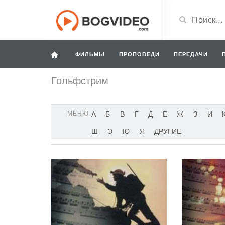
ФИЛЬМЫ
ПРОПОВЕДИ
ПЕРЕДАЧИ
Гольфстрим
МЕНЮ
А
Б
В
Г
Д
Е
Ж
З
И
Ш
Э
Ю
Я
ДРУГИЕ