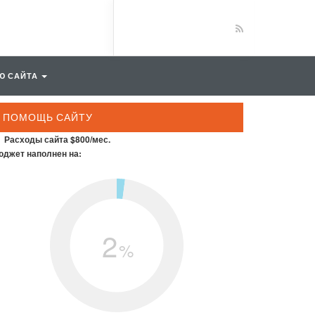
Ю САЙТА
ПОМОЩЬ САЙТУ
Расходы сайта $800/мес.
джет наполнен на:
2
%