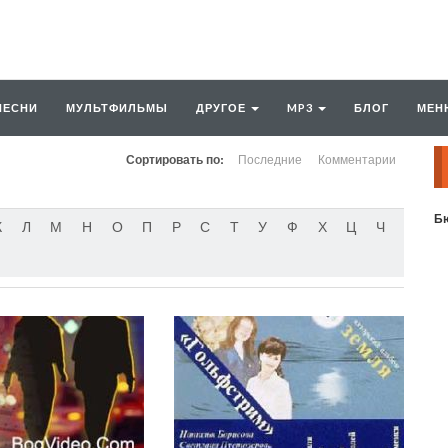
ПЕСНИ
МУЛЬТФИЛЬМЫ
ДРУГОЕ
MP3
БЛОГ
МЕН
Сортировать по:
Последние
Комментарии
Бю
К
Л
М
Н
О
П
Р
С
Т
У
Ф
Х
Ц
Ч