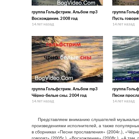
группа Гольфстрим. Альбом mp3
группа Голь
Восхождение. 2008 год
Пусть говоря
14 лет назад
14 лет назад
группа Гольфстрим. Альбом mp3
группа Голь
Чёрно-белые сны. 2004 год
Песни просла
14 лет назад
14 лет назад
Представляем вниманию слушателей музыкальн
произведениями исполнителей, а также популярные
в сборниках «Песни прославления» (2004г.), «Чёрно
говорят» (2005г.), «Восхождение» (2008г.). «А там,