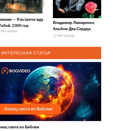
имиам — Я встречи жду
Владимир Лимаренко.
Тобой. 2000 год
Альбом Два Сердца.
 лет назад
2004
17 лет назад
ИНТЕРЕСНАЯ СТАТЬЯ
онец света по Библии