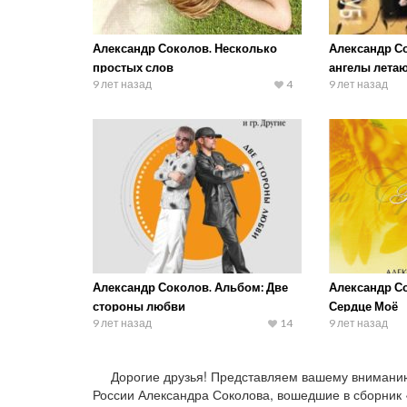
Александр Соколов. Несколько
Александр Со
простых слов
ангелы лета
9 лет назад
4
9 лет назад
Александр Соколов. Альбом: Две
Александр Со
стороны любви
Сердце Моё
9 лет назад
14
9 лет назад
Дорогие друзья! Представляем вашему внимани
России Александра Соколова, вошедшие в сборник «