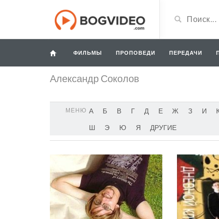
ФИЛЬМЫ
ПРОПОВЕДИ
ПЕРЕДАЧИ
Александр Соколов
МЕНЮ
А
Б
В
Г
Д
Е
Ж
З
И
Ш
Э
Ю
Я
ДРУГИЕ