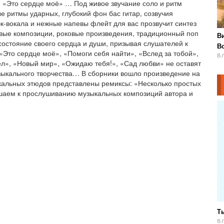
 «Это сердце моё» … Под живое звучание соло и ритм
е ритмы ударных, глубокий фон бас гитар, созвучия
к-вокала и нежные напевы флейт для вас прозвучит синтез
овые композиции, роковые произведения, традиционный поп
В
состояние своего сердца и души, призывая слушателей к
В
«Это сердце моё», «Помоги себя найти», «Вслед за тобой»,
8 
ел», «Новый мир», «Ожидаю тебя!», «Сад любви» не оставят
ыкального творчества… В сборники вошло произведение на
кальных этюдов представлены ремиксы: «Несколько простых
ашаем к прослушиванию музыкальных композиций автора и
Ты
8 