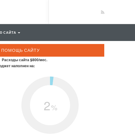
Ю САЙТА
ПОМОЩЬ САЙТУ
Расходы сайта $800/мес.
джет наполнен на:
2
%