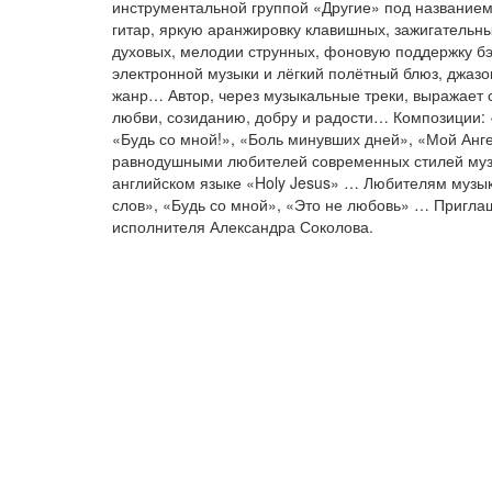
инструментальной группой «Другие» под названием
гитар, яркую аранжировку клавишных, зажигательны
духовых, мелодии струнных, фоновую поддержку бэ
электронной музыки и лёгкий полётный блюз, джаз
жанр… Автор, через музыкальные треки, выражает 
любви, созиданию, добру и радости… Композиции: 
«Будь со мной!», «Боль минувших дней», «Мой Анг
равнодушными любителей современных стилей муз
английском языке «Holy Jesus» … Любителям музы
слов», «Будь со мной», «Это не любовь» … Пригл
исполнителя Александра Соколова.