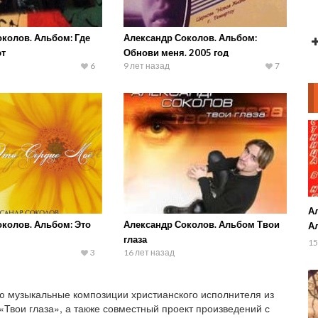
колов. Альбом: Где
Александр Соколов. Альбом:
ют
Обнови меня. 2005 год
6
9 лет назад
7
А
колов. Альбом: Это
Александр Соколов. Альбом Твои
А
глаза
не
15
3
16 лет назад
ю музыкальные композиции христианского исполнителя из
Твои глаза», а также совместный проект произведений с