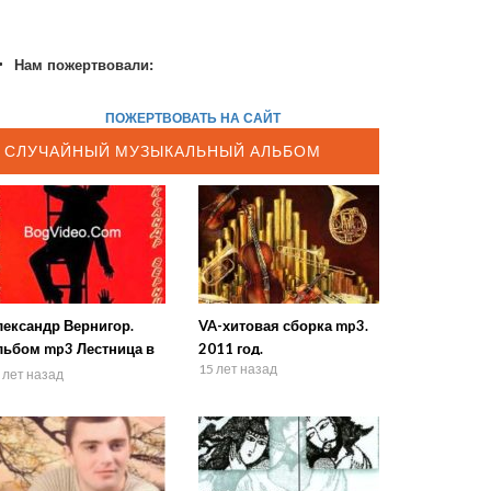
Нам пожертвовали:
ПОЖЕРТВОВАТЬ НА САЙТ
СЛУЧАЙНЫЙ МУЗЫКАЛЬНЫЙ АЛЬБОМ
лександр Вернигор.
VA-хитовая сборка mp3.
льбом mp3 Лестница в
2011 год.
15 лет назад
бо. 2007 год
 лет назад