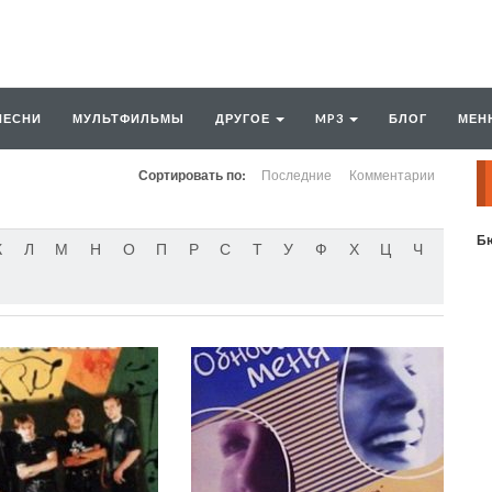
ПЕСНИ
МУЛЬТФИЛЬМЫ
ДРУГОЕ
MP3
БЛОГ
МЕН
Сортировать по:
Последние
Комментарии
Бю
К
Л
М
Н
О
П
Р
С
Т
У
Ф
Х
Ц
Ч