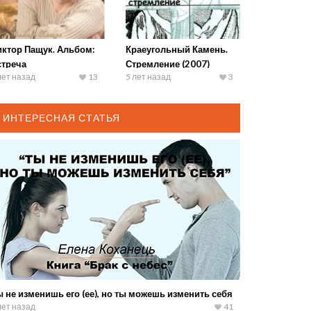
иктор Пащук. Альбом:
Краеугольный Камень.
стреча
Стремление (2007)
лет назад
13
5 лет назад
3
ИНТЕРЕСНАЯ СТАТЬЯ
 не изменишь его (ее), но ты можешь изменить себя
лет назад
41