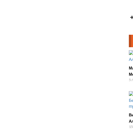
М
М
5 
В
А
15