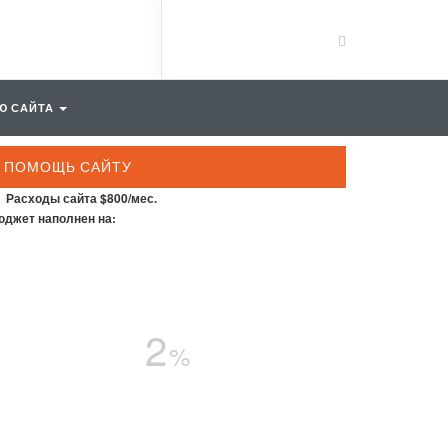
Ю САЙТА
ПОМОЩЬ САЙТУ
Расходы сайта $800/мес.
джет наполнен на:
2
%