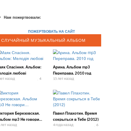
Нам пожертвовали:
ПОЖЕРТВОВАТЬ НА САЙТ
СЛУЧАЙНЫЙ МУЗЫКАЛЬНЫЙ АЛЬБОМ
аяк Спасіння. Альбом:
Арина. Альбом mp3
елодія любові
Переправа. 2010 год
лет назад
4
15 лет назад
иктория Березовская.
Павел Плахотин. Время
льбом mp3 Не говори…
сокрыться в Тебе (2012)
 лет назад
4 года назад
6