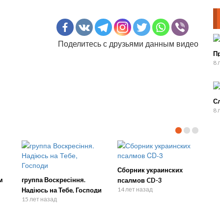
Поделитесь с друзьями данным видео
П
8 
Сл
8 
Сборник украинских
м
группа Воскресіння.
псалмов CD-3
14 лет назад
Надіюсь на Тебе, Господи
15 лет назад