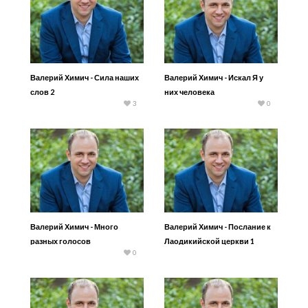
Валерий Химич - Сила наших
Валерий Химич - Искал Я у
слов 2
них человека
3
0
Валерий Химич - Много
Валерий Химич - Послание к
разных голосов
Лаодикийской церкви 1
0