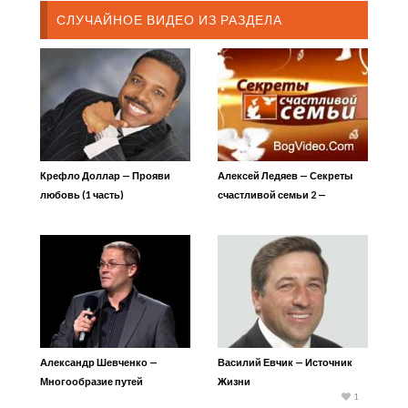
СЛУЧАЙНОЕ ВИДЕО ИЗ РАЗДЕЛА
Крефло Доллар — Прояви
Алексей Ледяев — Секреты
любовь (1 часть)
счастливой семьи 2 —
Критерии соответствия при
выборе партнера
Александр Шевченко —
Василий Евчик — Источник
Многообразие путей
Жизни
1
откровения