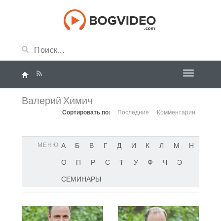
Валерий Химич
Сортировать по:
Последние
Комментарии
МЕНЮ
А
Б
В
Г
Д
И
К
Л
М
Н
О
П
Р
С
Т
У
Ф
Ч
Э
СЕМИНАРЫ