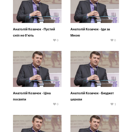
Анатолій Козачок - Пустий
Анатолій Козачок - Іди за
сніп не б'ють
Мною
0
0
Анатолій Козачок - Ціна
Анатолій Козачок - Бюджет
посвяти
церкви
0
1