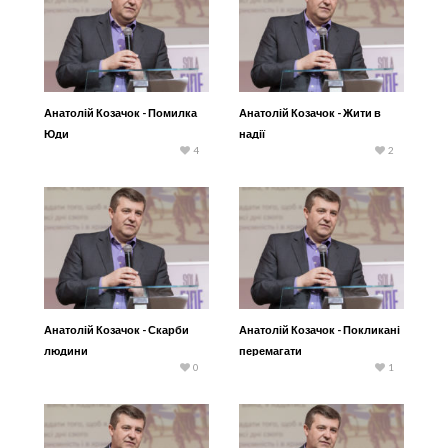
Анатолій Козачок - Помилка
Анатолій Козачок - Жити в
Юди
надії
4
2
Анатолій Козачок - Скарби
Анатолій Козачок - Покликані
людини
перемагати
0
1