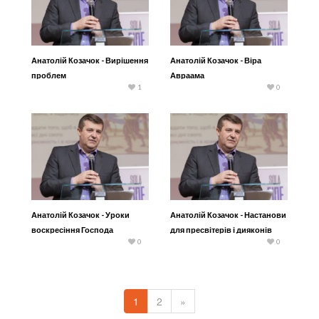
Анатолій Козачок - Вирішення
Анатолій Козачок - Віра
проблем
Авраама
1
0
Анатолій Козачок - Уроки
Анатолій Козачок - Настанови
воскресіння Господа
для пресвітерів і дияконів
0
0
1
2
»