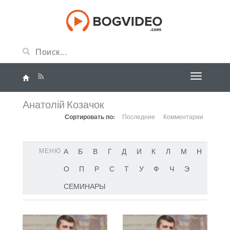
Анатолій Козачок
Сортировать по:
Последние
Комментарии
МЕНЮ
А
Б
В
Г
Д
И
К
Л
М
Н
О
П
Р
С
Т
У
Ф
Ч
Э
СЕМИНАРЫ