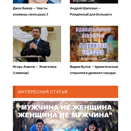
Джон Бивер — Чем ты
Андрей Шаповал —
кормишь свою душу 3
Рождённый для большего
Игорь Азанов — Экзегетика
Вадим Бутов — Удивительные
(cеминар)
открытия в древних городах
19
ИНТЕРЕСНАЯ СТАТЬЯ