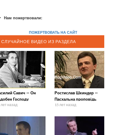
Нам пожертвовали:
ПОЖЕРТВОВАТЬ НА САЙТ
СЛУЧАЙНОЕ ВИДЕО ИЗ РАЗДЕЛА
асилий Савич — Он
Ростислав Шкиндер —
адобен Господу
Пасхальна проповідь
 лет назад
15 лет назад