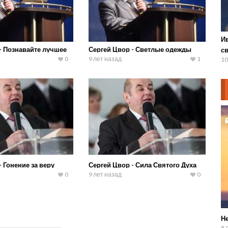
И
- Познавайте лучшее
Сергей Цвор - Светлые одежды
с
0
9 лет назад
1
10
- Гонение за веру
Сергей Цвор - Сила Святого Духа
0
9 лет назад
0
Не
8 