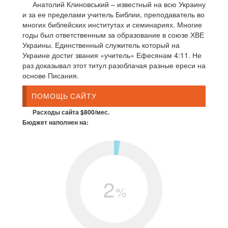
Анатолий Клиновський – известный на всю Украину
и за ее пределами учитель Библии, преподаватель во
многих библейских институтах и семинариях. Многие
годы был ответственным за образование в союзе ХВЕ
Украины. Единственный служитель который на
Украине достиг звания «учитель» Ефесянам 4:11. Не
раз доказывал этот титул разоблачая разные ереси на
основе Писания.
ПОМОЩЬ САЙТУ
Расходы сайта $800/мес.
Бюджет наполнен на:
2
%