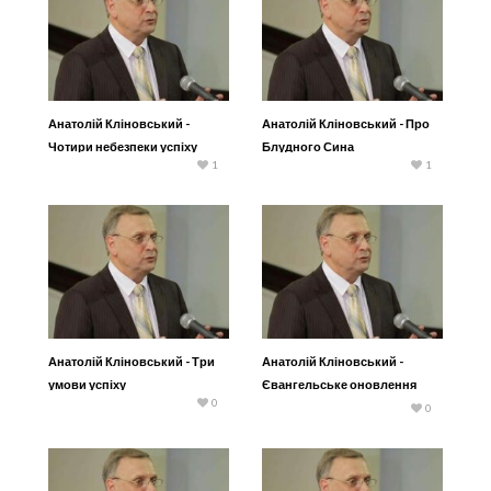
Анатолій Кліновський -
Анатолій Кліновський - Про
Чотири небезпеки успіху
Блудного Сина
1
1
Анатолій Кліновський - Три
Анатолій Кліновський -
умови успіху
Євангельське оновлення
0
розуму
0