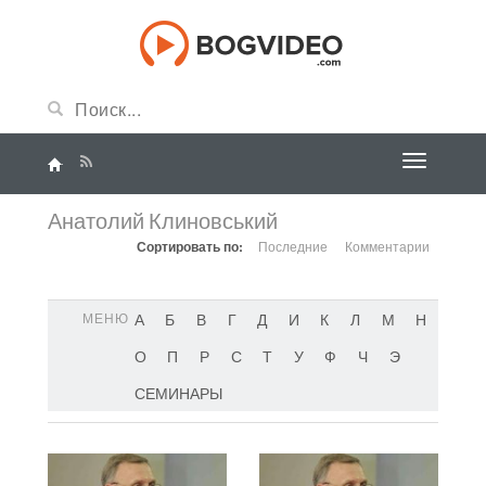
Анатолий Клиновський
Сортировать по:
Последние
Комментарии
МЕНЮ
А
Б
В
Г
Д
И
К
Л
М
Н
О
П
Р
С
Т
У
Ф
Ч
Э
СЕМИНАРЫ