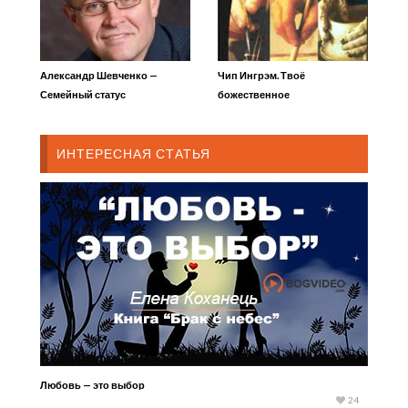
Александр Шевченко —
Чип Ингрэм. Твоё
Семейный статус
божественное
христианина
предназначение 2
ИНТЕРЕСНАЯ СТАТЬЯ
Любовь — это выбор
24