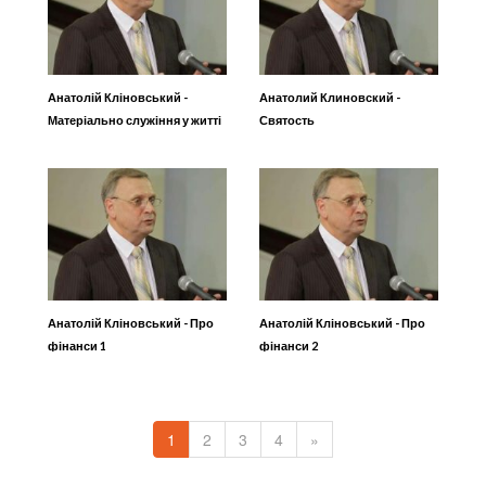
Анатолій Кліновський -
Анатолий Клиновский -
Матеріально служіння у житті
Святость
християнина
Анатолій Кліновський - Про
Анатолій Кліновський - Про
фінанси 1
фінанси 2
1
2
3
4
»