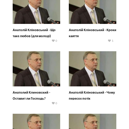
Анатолій Кліновський - Що
Анатолій Кліновський - Кроки
таке любов (для молоді)
каяття
0
1
Анатолий Клиновский -
Анатолій Кліновський - Чому
Оставит ли Господь?
пересох потік
0