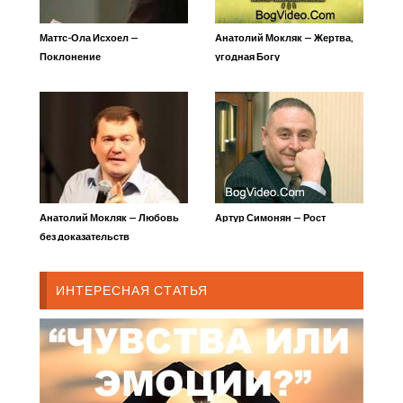
Маттс-Ола Исхоел —
Анатолий Мокляк — Жертва,
Поклонение
угодная Богу
Анатолий Мокляк — Любовь
Артур Симонян — Рост
без доказательств
ИНТЕРЕСНАЯ СТАТЬЯ