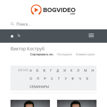
Виктор Коструб
Сортировать по:
Последние
Комментарии
МЕНЮ
А
Б
В
Г
Д
И
К
Л
М
Н
О
П
Р
С
Т
У
Ф
Ч
Э
СЕМИНАРЫ