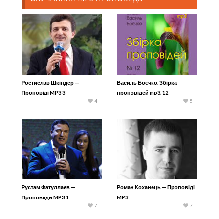
Ростислав Шкіндер —
Василь Боєчко. Збірка
Проповіді MP3 3
проповідей mp3. 12
4
5
Рустам Фатуллаев —
Роман Коханець — Проповіді
Проповеди MP3 4
MP3
7
7