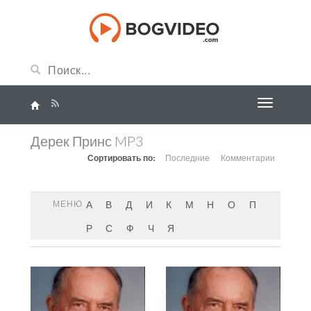
Дерек Принс MP3
Сортировать по:
Последние
Комментарии
МЕНЮ
А
В
Д
И
К
М
Н
О
П
Р
С
Ф
Ч
Я