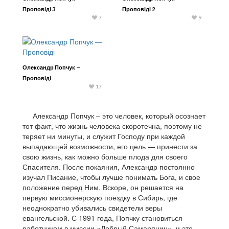
Проповіді 3
Проповіді 2
7
9
Олександр Попчук —
Проповіді
17
Александр Попчук – это человек, который осознает
тот факт, что жизнь человека скоротечна, поэтому не
теряет ни минуты, и служит Господу при каждой
выпадающей возможности, его цель — принести за
свою жизнь, как можно больше плода для своего
Спасителя. После покаяния, Александр постоянно
изучал Писание, чтобы лучше понимать Бога, и свое
положение перед Ним. Вскоре, он решается на
первую миссионерскую поездку в Сибирь, где
неоднократно убивались свидетели веры
евангельской. С 1991 года, Попчку становиться
работником в миссии «Добрый Самарянин», и это