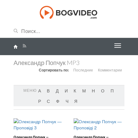
Александр Попчук MP3
Сортировать по:
Последние
Комментарии
МЕНЮ
А
В
Д
И
К
М
Н
О
П
Р
С
Ф
Ч
Я
Олександр Попчук —
Олександр Попчук —