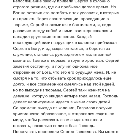
непослушание закону привели Сергея в колонию
строгого режима, где он пребывал долгое время. Но
Бог не оставил его погибать в тех условиях, к которым
он пришел. Через евангелизации, проходящие в
тюрьме, Сергей знакомится с баптистами, и, видя
различие между собой и ними, заинтересовался и
наладил дружеские отношения. Каждый
последующий визит верующих в колонии приближал
Сергея к Богу, и однажды он кается, и берется за
служение, становясь руководителем молитвенной
комнаты. Там же в тюрьме, в группе христиан, Сергей
заметил сестричку, и получил однозначное
откровение от Бога, что это его будущая жена. И, не
смотря на то, что отбывать срок приходилось еще
долго, и все сокамерники смеялись над этой идеей,
но по выходу из тюрьмы, Сергей таки женится на
девушке, которую увидел четыре года назад. Господь
делает неописуемые чудеса в жизни своих детей.
Со времени выхода из колонии, Гаврилов получил
христианское образование, и отправился ездить по
миру, чтобы рассказать свое свидетельство и
показать, насколько велик и благ Господь.
Прослушать проповеди Сергея Гаврилова, Вы можете