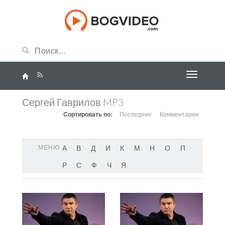
Сергей Гаврилов MP3
Сортировать по:
Последние
Комментарии
МЕНЮ
А
В
Д
И
К
М
Н
О
П
Р
С
Ф
Ч
Я