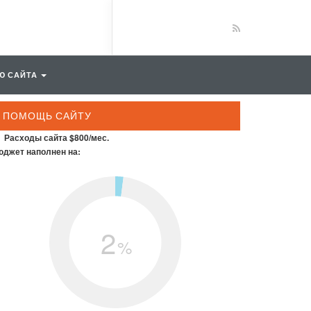
Ю САЙТА
ПОМОЩЬ САЙТУ
Расходы сайта $800/мес.
джет наполнен на:
2
%