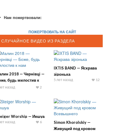
Нам пожертвовали:
ПОЖЕРТВОВАТЬ НА САЙТ
СЛУЧАЙНОЕ ВИДЕО ИЗ РАЗДЕЛА
IXTIS BAND — Яскрава
алин 2018 — Чернівці —
зіронька
5 лет назад
12
же, будь милостив к
ам
лет назад
2
teiger Worship — Иешуа
лет назад
6
Simon Khorolskiy —
Живущий под кровом