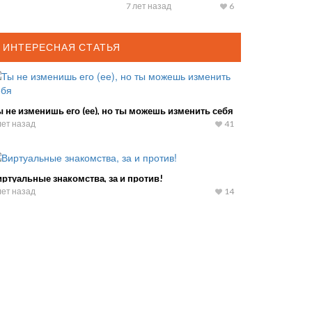
Всевышнего
7 лет назад
6
ИНТЕРЕСНАЯ СТАТЬЯ
 не изменишь его (ее), но ты можешь изменить себя
лет назад
41
ртуальные знакомства, за и против!
лет назад
14