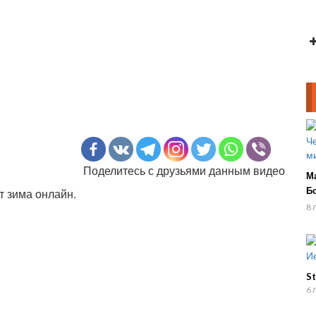
Поделитесь с друзьями данным видео
М
Бо
 зима онлайн.
н
8 
S
6 