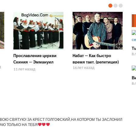
Ты
8 
Прославление церкви
Набат — Как быстро
Скиния — Эммануил
время тает. (репетиция)
1
16 лет назад
рожден
11 лет назад
Ви
8 
овь ТВОЮ СВЯТУЮ! ЗА КРЕСТ ГОЛГОФСКИЙ,НА КОТОРОМ ТЫ ЗАСЛОНИЛ
АЮ ТОЛЬКО НА ТЕБЯ