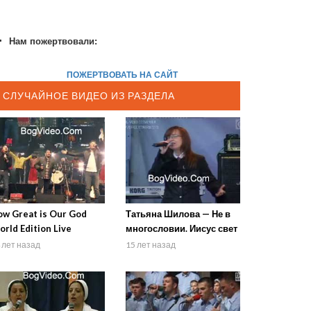
Нам пожертвовали:
ПОЖЕРТВОВАТЬ НА САЙТ
СЛУЧАЙНОЕ ВИДЕО ИЗ РАЗДЕЛА
w Great is Our God
Татьяна Шилова — Не в
rld Edition Live
многословии. Иисус свет
ssion 2012
Твой
 лет назад
15 лет назад