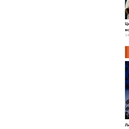
Ц
вс
14
Л