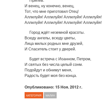
Припев:
И венец, ну конечно, венец,
Тот, что мне приготовил Отец!
Аллилуйя! Аллилуйя! Аллилуйя! Аллилуйя!
Аллилуйя! Аллилуйя! Аллилуйя! Аллилуйя!
Город ждёт неземной красоты.
Всюду ангелы, всюду цветы,
Лица милых родных мне друзей,
И Спаситель стоит у дверей.
Будет встреча с Иоанном, Петром,
И святых без числа целый сонм.
Подойдут и обнимут меня,
Радость будет моя без конца.
Опубликовано: 15 Ноя. 2012 г.
КАТЕГОРИЯ
МАЛИН