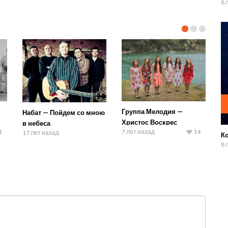
8 
Группа Мелодия —
Набат — Пойдем со мною
Христос Воскрес
в небеса
1
7 лет назад
14
17 лет назад
К
8 