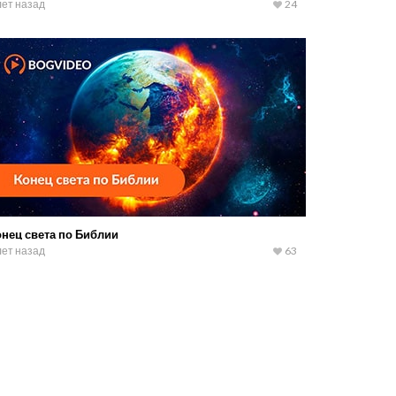
лет назад
24
онец света по Библии
лет назад
63