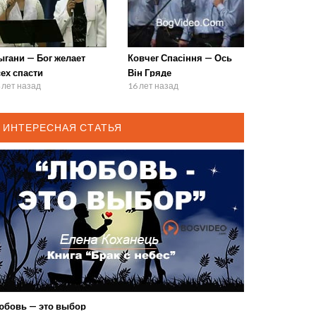
ыгани — Бог желает
Ковчег Спасіння — Ось
ех спасти
Він Гряде
 лет назад
16 лет назад
ИНТЕРЕСНАЯ СТАТЬЯ
юбовь — это выбор