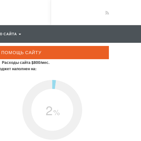
Ю САЙТА
ПОМОЩЬ САЙТУ
Расходы сайта $800/мес.
джет наполнен на:
2
%