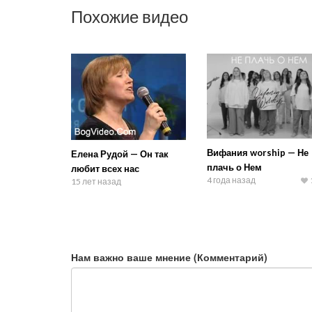
Похожие видео
Вифания worship — Не
Елена Рудой — Он так
плачь о Нем
любит всех нас
4 года назад
15 лет назад
Нам важно ваше мнение (Комментарий)