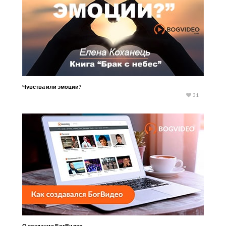
Чувства или эмоции?
31
О создании БогВидео