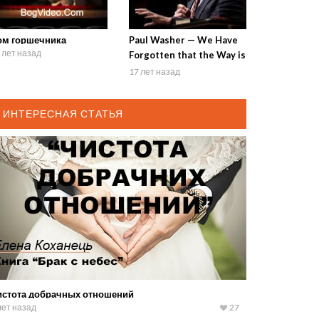
ом горшечника
Paul Washer — We Have
 лет назад
Forgotten that the Way is
Narrow
17 лет назад
ИНТЕРЕСНАЯ СТАТЬЯ
истота добрачных отношений
лет назад
27