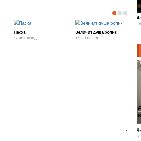
Д
16
Пасха
Величит душа ролик
16 лет назад
15 лет назад
Ч
8 