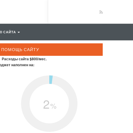
Ю САЙТА
ПОМОЩЬ САЙТУ
Расходы сайта $800/мес.
джет наполнен на:
2
%