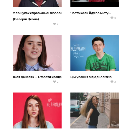
У пошуках справжньої любові
Часто коли йду по місту…
5
(Валерій Цеона)
2
Юля Данеляк — Ставати краще
Цькування від однолітків
2
2