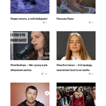
Люди гинуть, а тобі байдуже!
Письмо Папе
3
3
Ліля Бойчук — Ми з року в рік
Ліна Костенко — А й правда,
збираємо валізу
крилатим ґрунту не треба
14
4