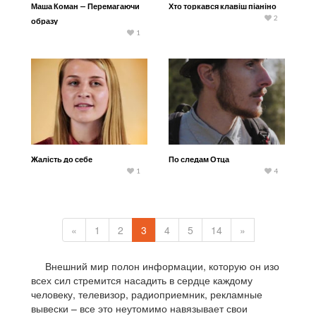
Маша Коман — Перемагаючи
Хто торкався клавіш піаніно
2
образу
1
Жалість до себе
По следам Отца
1
4
«
1
2
3
4
5
14
»
Внешний мир полон информации, которую он изо
всех сил стремится насадить в сердце каждому
человеку, телевизор, радиоприемник, рекламные
вывески – все это неутомимо навязывает свои