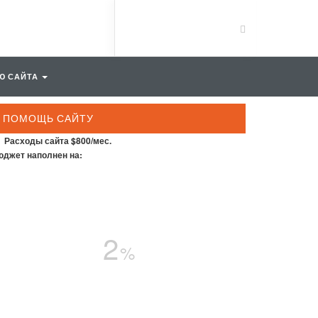
Ю САЙТА
ПОМОЩЬ САЙТУ
Расходы сайта $800/мес.
джет наполнен на:
2
%