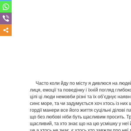
Часто коли йду по місту я дивлюся на людей, 
лиця, емоції та поведінку і їхній погляд глибоко
цілі ці люди немовби різні та їх об’єднує наяв
синє море, та чи задумується хоч хтось із них щ
гордії манери все його життя суцільні ділові п
що без любові ніби буть щасливим просить. Т
щасливий, та хто знає що на цю усмішку у неї й
це а хтось не знає, є хтось хто завжди про не