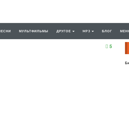
ПЕСНИ
МУЛЬТФИЛЬМЫ
ДРУГОЕ
MP3
БЛОГ
МЕН
5
Бю