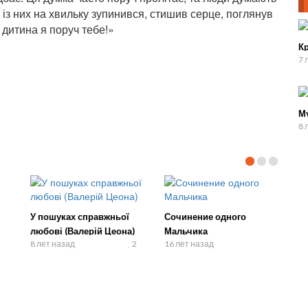
 із них на хвильку зупинився, стишив серце, поглянув
 дитина я поруч тебе!»
К
7 
М
8 
У пошуках справжньої
Сочинение одного
любові (Валерій Цеона)
Мальчика
8 лет назад
2
16 лет назад