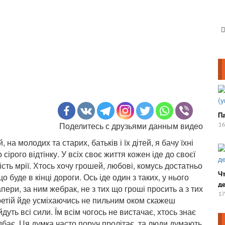
Па
Поделитесь с друзьями данным видео
16
на молодих та старих, батьків і їх дітей, я бачу їхні
 сірого відтінку. У всіх своє життя кожен іде до своєї
ність мрії. Хтось хочу грошей, любові, комусь достатньо
Чт
о буде в кінці дороги. Ось іде один з таких, у нього
д
апери, за ним жебрак, не з тих що гроші просить а з тих
17
ретій йде усміхаючись не пильним оком скажеш
дуть всі сили. Їм всім чогось не вистачає, хтось знає
ї дбає. Ця думка часто поруч пролітає, та люди думають