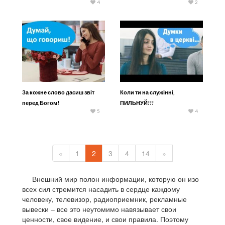
4
2
За кожне слово дасиш звіт
Коли ти на служінні,
перед Богом!
ПИЛЬНУЙ!!!
5
4
«
1
2
3
4
14
»
Внешний мир полон информации, которую он изо
всех сил стремится насадить в сердце каждому
человеку, телевизор, радиоприемник, рекламные
вывески – все это неутомимо навязывает свои
ценности, свое видение, и свои правила. Поэтому