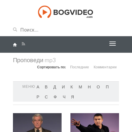
Проповеди mp3
Сортировать по:
Последние
Комментарии
МЕНЮ
А
В
Д
И
К
М
Н
О
П
Р
С
Ф
Ч
Я