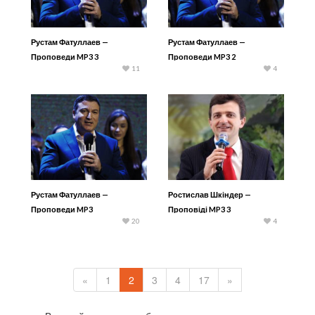
Рустам Фатуллаев —
Рустам Фатуллаев —
Проповеди MP3 3
Проповеди MP3 2
11
4
Рустам Фатуллаев —
Ростислав Шкіндер —
Проповеди MP3
Проповіді MP3 3
20
4
«
1
2
3
4
17
»