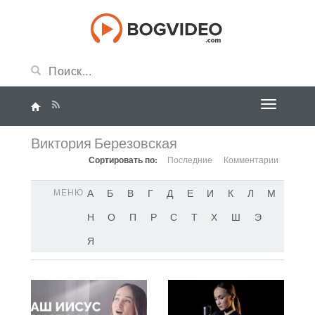
Виктория Березовская
Сортировать по:
Последние
Комментарии
МЕНЮ
А
Б
В
Г
Д
Е
И
К
Л
М
Н
О
П
Р
С
Т
Х
Ш
Э
Я