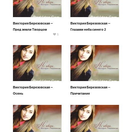
Виктория Березовская —
Виктория Березовская —
Пред земли Творцом
Глазами неба синего 2
1
Виктория Березовская —
Виктория Березовская —
Осень
Причитание