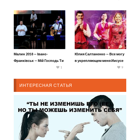
Малин 2018 — Івано-
Юлия Салтаненко — Все могу
Франківськ — Мій Господь Ти
в укрепляющем меня Иисусе
вічний
Христе!
1
9
ИНТЕРЕСНАЯ СТАТЬЯ