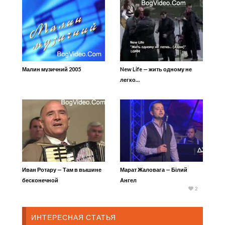
Малин музичний 2005
New Life — жить одному не
легко…
Иван Ротару — Там в вышине
Марат Жаловага — Білий
бесконечной
Ангел
2
ИНТЕРЕСНАЯ СТАТЬЯ