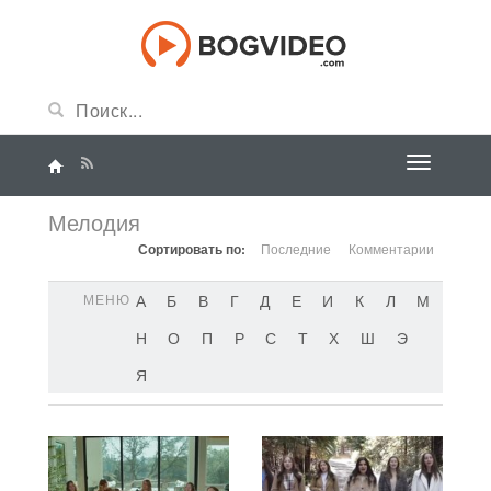
Мелодия
Сортировать по:
Последние
Комментарии
МЕНЮ
А
Б
В
Г
Д
Е
И
К
Л
М
Н
О
П
Р
С
Т
Х
Ш
Э
Я