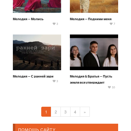
Мелодия — Молись
Мелодия — Подними меня
3
7
Мелодия — С ранней зари
Мелодия & Братья — Пусть
3
земля вся утверждает
10
1
2
3
4
»
ПОМОЩЬ САЙТУ