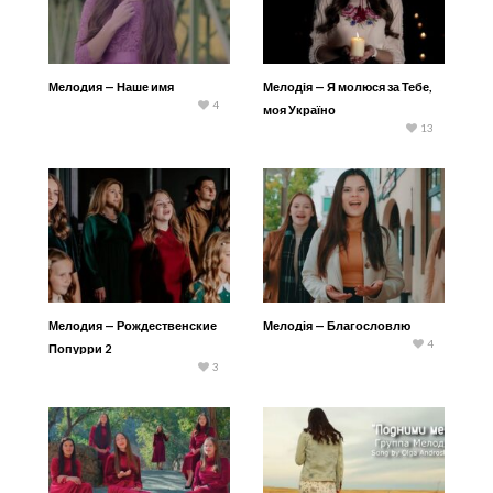
Мелодия — Наше имя
Мелодія — Я молюся за Тебе,
4
моя Україно
13
Мелодия — Рождественские
Мелодія — Благословлю
4
Попурри 2
3