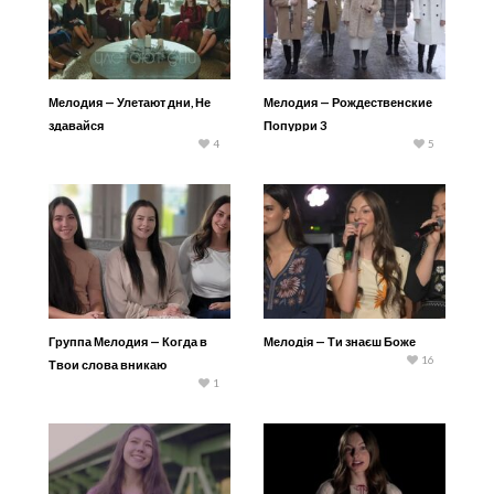
Мелодия — Улетают дни, Не
Мелодия — Рождественские
здавайся
Попурри 3
4
5
Группа Мелодия — Когда в
Мелодія — Ти знаєш Боже
16
Твои слова вникаю
1