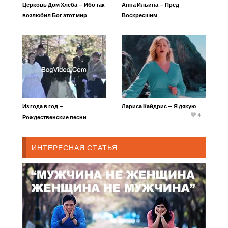
Церковь Дом Хлеба — Ибо так
Анна Ильина — Пред
возлюбил Бог этот мир
Воскресшим
Из года в год —
Лариса Кайдрис — Я дякую
4
Рождественские песни
ИНТЕРЕСНАЯ СТАТЬЯ