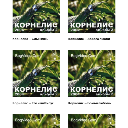
Корнелис — Слышишь
Корнелис — Дорога любви
Корнелис — Его имя Иисус
Корнелис — Божья любовь