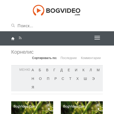
Корнелис
Сортировать по:
Последние
Комментарии
МЕНЮ
А
Б
В
Г
Д
Е
И
К
Л
М
Н
О
П
Р
С
Т
Х
Ш
Э
Я