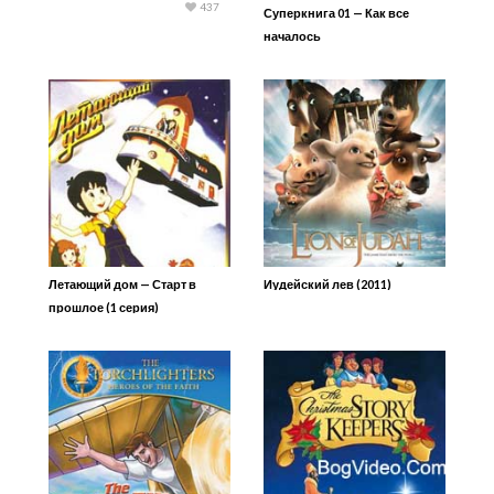
437
Суперкнига 01 — Как все
началось
Летающий дом — Старт в
Иудейский лев (2011)
прошлое (1 серия)