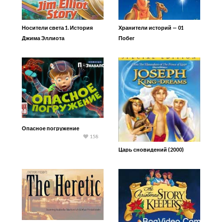
Носители света 1. История
Хранители историй — 01
Джима Эллиота
Побег
Опасное погружение
158
Царь сновидений (2000)