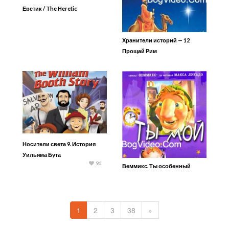
Еретик / The Heretic
Хранители историй — 12
Прощай Рим
Носители света 9. История
Уильяма Бута
96
Веммикс. Ты особенный
1
2
3
38
»