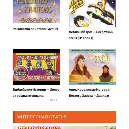
Рождество Христово (мульт)
Летающий дом — Секретный
агент (36 серия)
Библейские Истории — Иисус
Анимированные Истории
и грешная женщина
Ветхого Завета — Давид и
33
Голиаф
ИНТЕРЕСНАЯ СТАТЬЯ