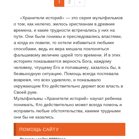
1
2
»
«Хранители историй» — это серия мультфильмов
о том, как нелегко, жилось христианам в древние
времена, и какие трудности встречались у них на
пути. Они были гонимы и преследовались властями,
а когда их ловили, то хотели избавиться любыми
способами, ведь их вера мешала поклоняться
фальшивому величию царей того времени. И в этих
историях показывается верность Бога, каждому
человеку, чтущему Его и попавшему, казалось бы, в
безвыходную ситуацию. Помощь всегда поспевала
вовремя, что всех удивляло, и показывало
окружающим Кто действительно держит всю власть в
Своей руке.
Мультфильмы «Хранители историй» научат ребенка
понимать, Кто действительно может всегда помочь и
исправить любые обстоятельства, какими трудными
они бы не казались.
ПОМОЩЬ САЙТУ