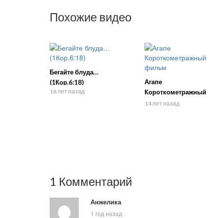
Похожие видео
Бегайте блуда…
Агапе
(1Кор.6:18)
16 лет назад
Короткометражный
фильм
14 лет назад
1 Комментарий
Анжелика
1 год назад