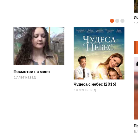
И
17
Посмотри на меня
17 лет назад
Чудеса с небес (2016)
10 лет назад
П
8 