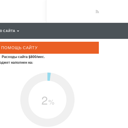
Ю САЙТА
ПОМОЩЬ САЙТУ
Расходы сайта $800/мес.
джет наполнен на:
2
%