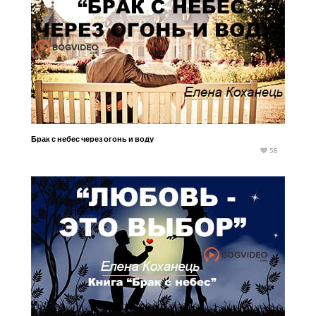
Брак с небес через огонь и воду
58