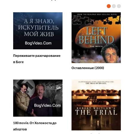
Переживаете разочарование
в Боге
Оставленные (2000)
180 movie. От Холокоста до
абортов