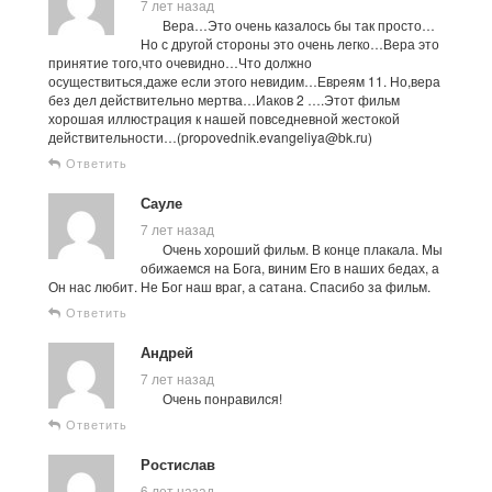
7 лет назад
Вера…Это очень казалось бы так просто…
Но с другой стороны это очень легко…Вера это
принятие того,что очевидно…Что должно
осуществиться,даже если этого невидим…Евреям 11. Но,вера
без дел действительно мертва…Иаков 2 ….Этот фильм
хорошая иллюстрация к нашей повседневной жестокой
действительности…(propovednik.evangeliya@bk.ru)
Ответить
Сауле
7 лет назад
Очень хороший фильм. В конце плакала. Мы
обижаемся на Бога, виним Его в наших бедах, а
Он нас любит. Не Бог наш враг, а сатана. Спасибо за фильм.
Ответить
Андрей
7 лет назад
Очень понравился!
Ответить
Ростислав
6 лет назад