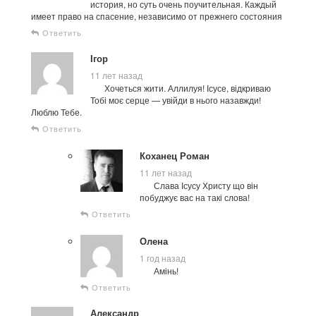
история, но суть очень поучительная. Каждый
имеет право на спасение, независимо от прежнего состояния
Ответить
Ігор
11 лет назад
Хочеться жити. Аллилуя! Ісусе, відкриваю
Тобі моє серце — увійди в нього назавжди!
Люблю Тебе.
Ответить
Коханец Роман
11 лет назад
Слава Ісусу Христу що він
побуджує вас на такі слова!
Ответить
Олена
1 год назад
Амінь!
Ответить
Александр