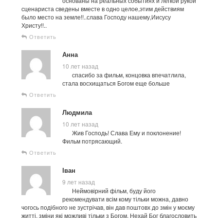
основаны на реальных событиях и легкой рукой
сценариста сведены вместе в одно целое,этим действиям
было место на земле!!..слава Господу нашему,Иисусу
Христу!!..
Ответить
Анна
10 лет назад
спасибо за фильм, концовка впечатлила,
стала восхищаться Богом еще больше
Ответить
Людмила
10 лет назад
Жив Господь! Слава Ему и поклонение!
Фильм потрясающий.
Ответить
Іван
9 лет назад
Неймовірний фільм, буду його
рекомендувати всім кому тільки можна, давно
чогось подібного не зустрічав, він дав поштовх до змін у моєму
житті, зміни які можливі тільки з Богом. Нехай Бог благословить