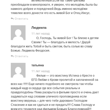
великолепный.Если бы такие фильмы
преобладали в кинопрокате, я уверен, что молодёжь была бы
намного добрее и порядочней.Ведь именно молодёжи
тяжелее всего донести что есть живой Бог и Отец Иисус.
Ответить
Людмила
11 лет назад
О, Господь, Ты живой Бог ! Ты близко к детям
Своим ! Ты — благодать и милость ! Даруй
благодати жить Тобой и быть светом, быть солью во славу
Божью. Людмила Феодосия.
Ответить
татьяна
11 лет назад
Фильм — это воистину Истина о Кресте о
ЕГО Любви о Крови пролитой и заплаченной за
всех нас !!!!!! Еще ничего подобного не смотрела так чтобы
каждый кадр в сердце где все события реальны и
правдоподобны !Тема раскрыта в фильме просто и очень дает
задуматься над словами уличного проповедника если
воистину веруешь = для чего тебе даровано Господом
Спасение и как не сдаться и не предать!!!!! Слава Господу и
всем кто трудился над фильмом Божьих Благословений!!!