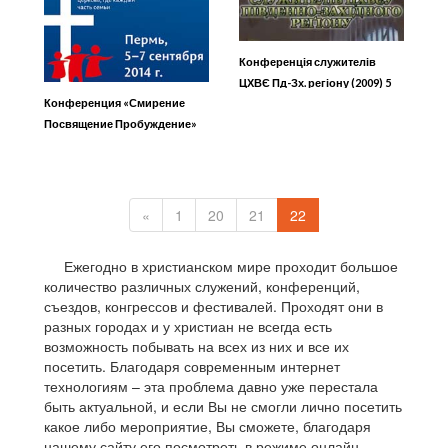
Конференція служителів
ЦХВЄ Пд-Зх. регіону (2009) 5
Конференция «Смирение
Посвящение Пробуждение»
1/2
«
1
20
21
22
Ежегодно в христианском мире проходит большое
количество различных служений, конференций,
съездов, конгрессов и фестивалей. Проходят они в
разных городах и у христиан не всегда есть
возможность побывать на всех из них и все их
посетить. Благодаря современным интернет
технологиям – эта проблема давно уже перестала
быть актуальной, и если Вы не смогли лично посетить
какое либо мероприятие, Вы сможете, благодаря
нашему сайту его посмотреть в режиме онлайн.