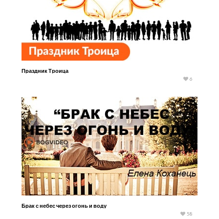
Праздник Троица
6
Брак с небес через огонь и воду
58