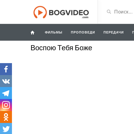
ФИЛЬМЫ
ПРОПОВЕДИ
ПЕРЕДАЧИ
Воспою Тебя Боже