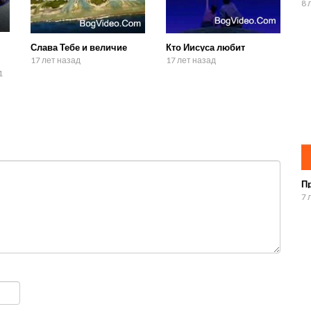
8 
Слава Тебе и величие
Кто Иисуса любит
17 лет назад
17 лет назад
1
П
7 