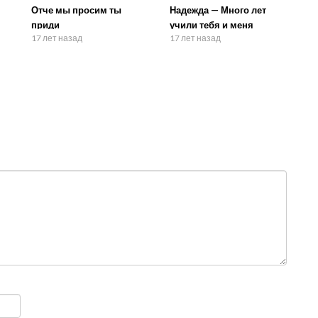
Отче мы просим ты
Надежда — Много лет
приди
учили тебя и меня
17 лет назад
17 лет назад