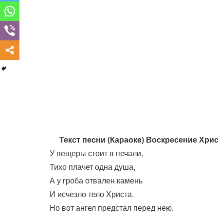
Текст песни (Караоке) Воскресение Хри
У пещеры стоит в печали,
Тихо плачет одна душа,
А у гроба отвален камень
И исчезло тело Христа.
Но вот ангел предстал перед нею,