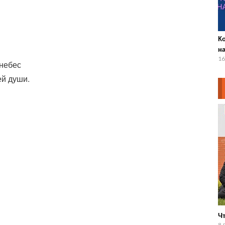
К
н
16
небес
ей души.
Чт
8 