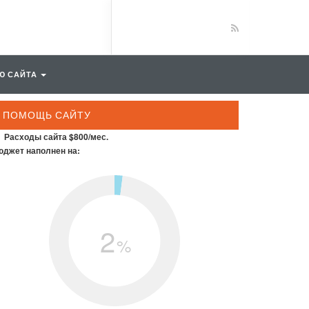
Ю САЙТА
ПОМОЩЬ САЙТУ
Расходы сайта $800/мес.
джет наполнен на:
2
%