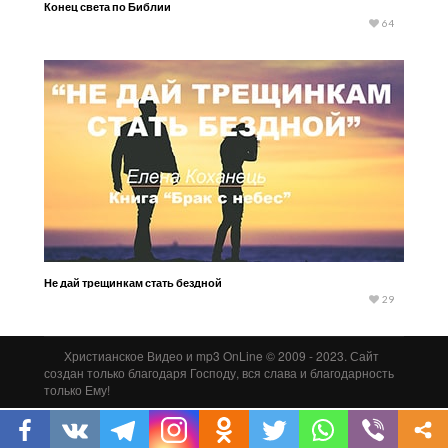
Конец света по Библии
64
Не дай трещинкам стать бездной
29
Христианское Видео и mp3 OnLine © 2009 - 2023. Сайт
создан только благодаря Господу, вся слава и благодарность
только Ему!