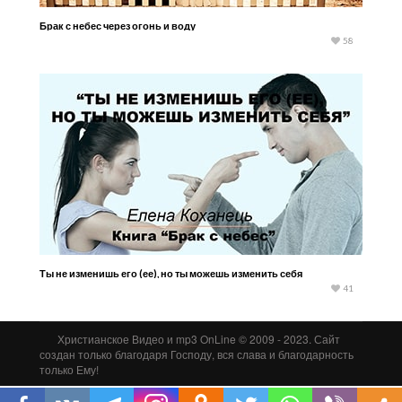
Брак с небес через огонь и воду
58
Ты не изменишь его (ее), но ты можешь изменить себя
41
Христианское Видео и mp3 OnLine © 2009 - 2023. Сайт
создан только благодаря Господу, вся слава и благодарность
только Ему!