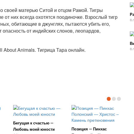
о своей матерью Ситой и отцом Рамой. Тигры
Р
е от них всегда охотятся поодиночке. Взрослый тигр
8 
ных, обитающие в джунглях, пытаются убить его,
т опасность от индийских слонов, леопардов,
Ви
l About Animals. Тигрица Тара онлайн.
8 
Бегущая к счастью —
Позиция — Пинхас
Любовь моей юности