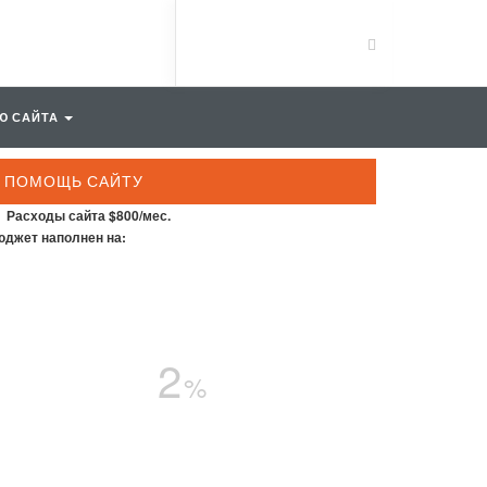
Ю САЙТА
ПОМОЩЬ САЙТУ
Расходы сайта $800/мес.
джет наполнен на:
2
%