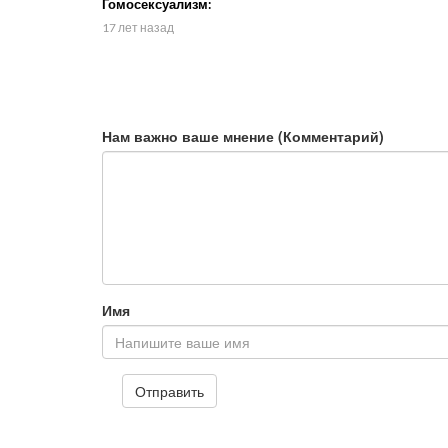
Гомосексуализм:
культура смерти
17 лет назад
Нам важно ваше мнение (Комментарий)
Имя