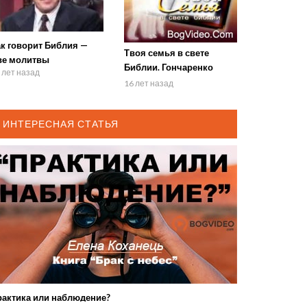
ак говорит Библия —
Твоя семья в свете
ве молитвы
Библии. Гончаренко
 лет назад
Владимир и Алёна
16 лет назад
ИНТЕРЕСНАЯ СТАТЬЯ
рактика или наблюдение?