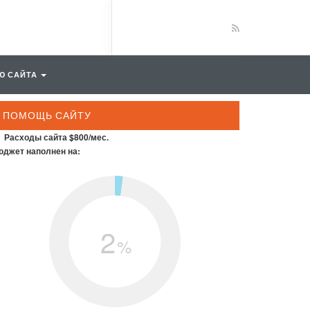
Ю САЙТА
ПОМОЩЬ САЙТУ
Расходы сайта $800/мес.
джет наполнен на:
2
%