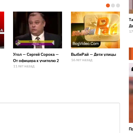
Т
Д
17
Угол — Сергей Сорока —
ВыбиРай — Дети улицы
16 лет назад
От офицера к учителю 2
11 лет назад
П