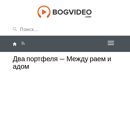
Два портфеля — Между раем и
адом