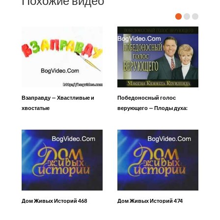
Похожие видео
Взаправду — Хвастливые и
Победоносный голос
хвостатые
верующего — Плоды духа:
Доброта 1
Дом Живых Историй 468
Дом Живых Историй 474