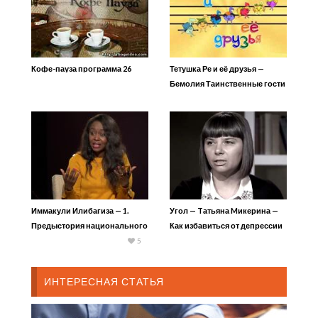
Кофе-пауза программа 26
Тетушка Ре и её друзья —
Бемолия Таинственные гости
Иммакули Илибагиза — 1.
Угол — Tатьяна Mикерина —
Предыстория национального
Как избавиться от депрессии
конфликта
1
5
ИНТЕРЕСНАЯ СТАТЬЯ