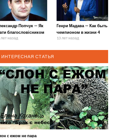
лександр Попчук — Як
Генри Мадава — Как быть
тати благословісником
чемпионом в жизни 4
 лет назад
13 лет назад
ИНТЕРЕСНАЯ СТАТЬЯ
он с ежом не пара