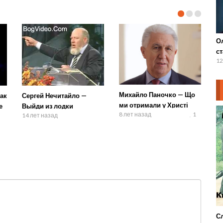
О
с
12
Михайло Паночко — Що
ак
Сергей Нечитайло —
ми отримали у Христі
е
Выйди из лодки
8 лет назад
1
14 лет назад
Сл