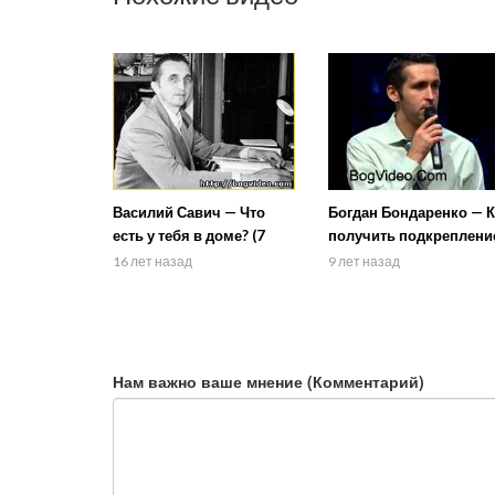
Василий Савич — Что
Богдан Бондаренко — К
есть у тебя в доме? (7
получить подкреплени
Февраля 2010)
в трудных
16 лет назад
9 лет назад
обстоятельствах
Нам важно ваше мнение (Комментарий)