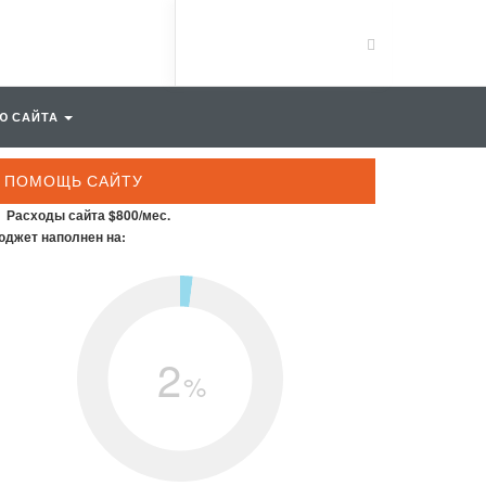
Ю САЙТА
ПОМОЩЬ САЙТУ
Расходы сайта $800/мес.
джет наполнен на:
2
%