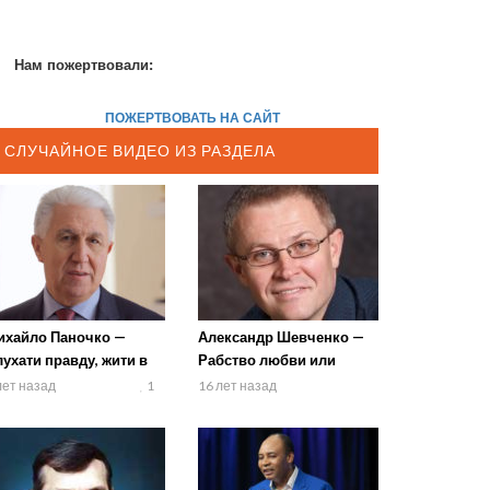
Нам пожертвовали:
ПОЖЕРТВОВАТЬ НА САЙТ
СЛУЧАЙНОЕ ВИДЕО ИЗ РАЗДЕЛА
ихайло Паночко —
Александр Шевченко —
ухати правду, жити в
Рабство любви или
равді
закона?
лет назад
1
16 лет назад