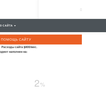
Ю САЙТА
ПОМОЩЬ САЙТУ
Расходы сайта $800/мес.
джет наполнен на:
2
%