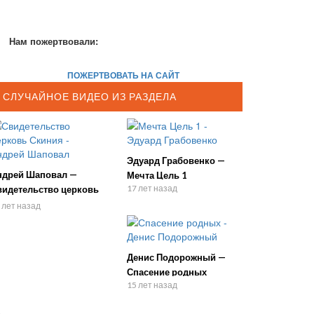
Нам пожертвовали:
ПОЖЕРТВОВАТЬ НА САЙТ
СЛУЧАЙНОЕ ВИДЕО ИЗ РАЗДЕЛА
Эдуард Грабовенко —
ндрей Шаповал —
Мечта Цель 1
17 лет назад
видетельство церковь
киния
 лет назад
Денис Подорожный —
Спасение родных
15 лет назад