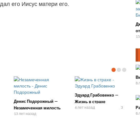
тдал его Иисус матери его.
Д
от
15
Ви
8 
Эдуард Грабовенко —
Денис Подорожный —
Жизнь в страхе
6 лет назад
3
Р
Незамеченная милость
8 
13 лет назад