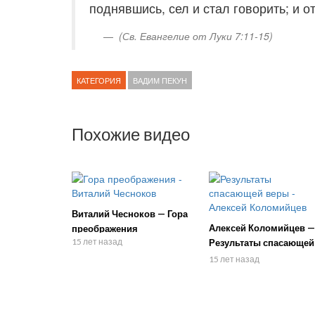
поднявшись, сел и стал говорить; и о
(Св. Евангелие от Луки 7:11-15)
КАТЕГОРИЯ
ВАДИМ ПЕКУН
Похожие видео
Виталий Чесноков — Гора
Алексей Коломийцев —
преображения
15 лет назад
Результаты спасающей
веры
15 лет назад