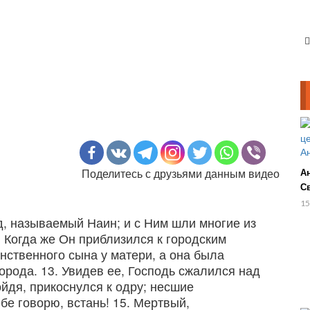
Поделитесь с друзьями данным видео
А
С
С
15
д, называемый Наин; и с Ним шли многие из
. Когда же Он приблизился к городским
нственного сына у матери, а она была
города. 13. Увидев ее, Господь сжалился над
дойдя, прикоснулся к одру; несшие
бе говорю, встань! 15. Мертвый,