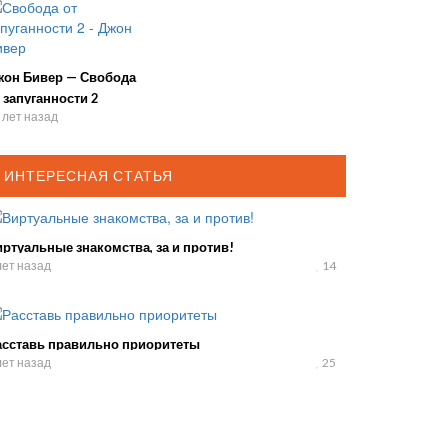
жон Бивер — Свобода
 запуганности 2
 лет назад
ИНТЕРЕСНАЯ СТАТЬЯ
ртуальные знакомства, за и против!
лет назад
14
асставь правильно приоритеты
лет назад
25