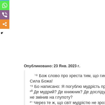
Опубликовано: 23 Янв. 2023 г.
¹⁸ Бож слово про хреста тим, що ги
Сила Божа!
¹⁹ Бо написано: Я погублю мудрість п
²⁰ Де мудрий? Де книжник? Де дослідув
не змінив на глупоту?
²¹ Через те ж, що світ мудрістю не зро