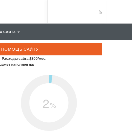
Ю САЙТА
ПОМОЩЬ САЙТУ
Расходы сайта $800/мес.
джет наполнен на:
2
%