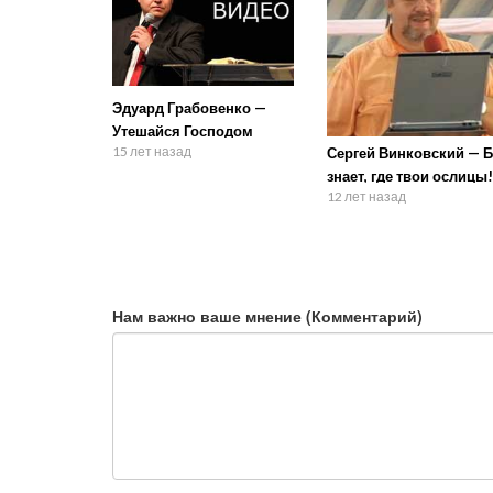
Эдуард Грабовенко —
Утешайся Господом
15 лет назад
Сергей Винковский — Б
знает, где твои ослицы!
12 лет назад
Нам важно ваше мнение (Комментарий)