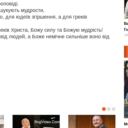
оповіді.
ошукують мудрости,
о, для юдеїв згіршення, а для греків
В
реків Христа, Божу силу та Божую мудрість!
Г
від людей, а Боже немічне сильніше воно від
16
М