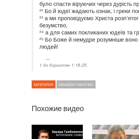
було спасти віруючих через дурість пр
²² Бо й юдеї жадають ознак, і греки п
²³ а ми проповідуємо Христа розп’ятог
безумство,
²⁴ а для самих покликаних юдеїв та г
²⁵ Бо Боже й немудре розумніше воно 
людей!
1 до Коринтян 1:18-25.
КАТЕГОРИЯ
МИХАЙЛО ПАНОЧКО
Похожие видео