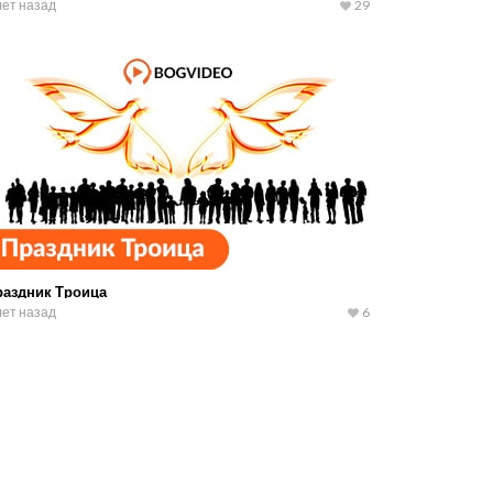
лет назад
29
раздник Троица
лет назад
6