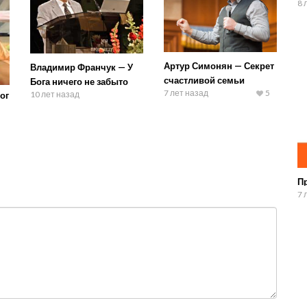
8 
Артур Симонян — Секрет
Владимир Франчук — У
счастливой семьи
Бога ничего не забыто
7 лет назад
5
10 лет назад
ог
П
7 