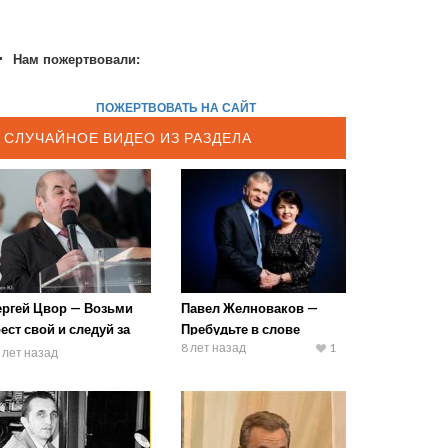
Нам пожертвовали:
ПОЖЕРТВОВАТЬ НА САЙТ
СЛУЧАЙНОЕ ВИДЕО ИЗ РАЗДЕЛА
ергей Цвор — Возьми
Павел Желноваков —
ест свой и следуй за
Пребудьте в слове
8 лет назад
1
ною
 лет назад