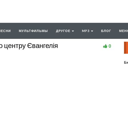
ПЕСНИ
МУЛЬТФИЛЬМЫ
ДРУГОЕ
MP3
БЛОГ
МЕН
 центру Євангелія
0
Бю