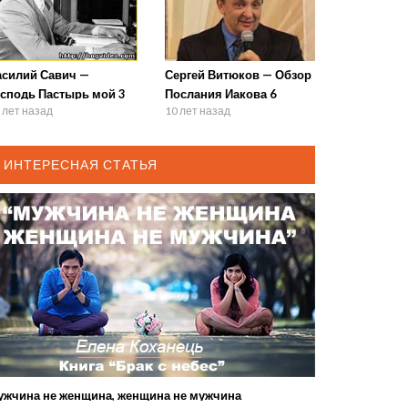
асилий Савич —
Сергей Витюков — Обзор
осподь Пастырь мой 3
Послания Иакова 6
 лет назад
10 лет назад
ИНТЕРЕСНАЯ СТАТЬЯ
ужчина не женщина, женщина не мужчина