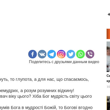
Поделитесь с друзьями данным видео
С
нуть, то глупота, а для нас, що спасаємось,
кр
М
10
ремудрих, а розум розумних відкину!
ач віку цього? Хіба Бог мудрість світу цього
зумів Бога в мудрості Божій, то Богові вгодно