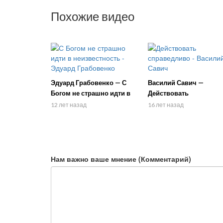
Похожие видео
Эдуард Грабовенко — С
Василий Савич —
Богом не страшно идти в
Действовать
неизвестность
справедливо
12 лет назад
16 лет назад
Нам важно ваше мнение (Комментарий)