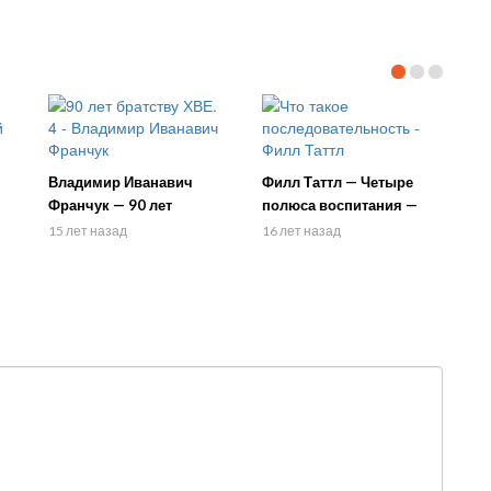
Владимир Иванавич
Филл Таттл — Четыре
Франчук — 90 лет
полюса воспитания —
братству ХВЕ. 4 часть
Библейский портрет
15 лет назад
16 лет назад
родителей 7 — Что такое
последовательность