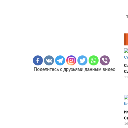
С
Поделитесь с друзьями данным видео
С
11
И
С
16