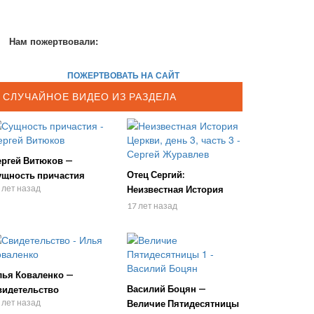
Нам пожертвовали:
ПОЖЕРТВОВАТЬ НА САЙТ
СЛУЧАЙНОЕ ВИДЕО ИЗ РАЗДЕЛА
ергей Витюков —
Отец Сергий:
ущность причастия
 лет назад
Неизвестная История
Церкви, день 3, часть 3
17 лет назад
лья Коваленко —
Василий Боцян —
видетельство
 лет назад
Величие Пятидесятницы