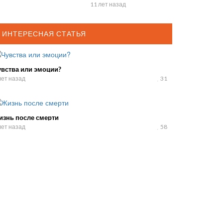
1
11 лет назад
ИНТЕРЕСНАЯ СТАТЬЯ
увства или эмоции?
лет назад
31
изнь после смерти
лет назад
58