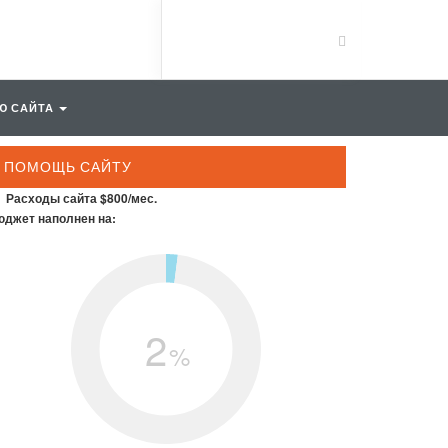
Ю САЙТА
ПОМОЩЬ САЙТУ
Расходы сайта $800/мес.
джет наполнен на:
2
%