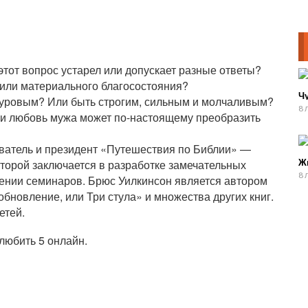
этот вопрос устарел или допускает разные ответы?
ы или материального благосостояния?
Ч
 суровым? Или быть строгим, сильным и молчаливым?
8 
о и любовь мужа может по-настоящему преобразить
ователь и президент «Путешествия по Библии» —
торой заключается в разработке замечательных
Ж
8 
едении семинаров. Брюс Уилкинсон является автором
бновление, или Три стула» и множества других книг.
етей.
любить 5 онлайн.