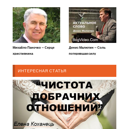
Михайло Паночко — Серце
Денис Малютин — Соль
християнина
потерявшая силу
ИНТЕРЕСНАЯ СТАТЬЯ