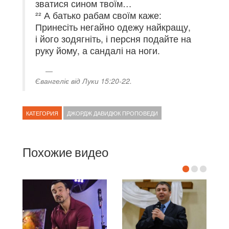
зватися сином твоїм…
²² А батько рабам своїм каже:
Принесіть негайно одежу найкращу,
і його зодягніть, і персня подайте на
руку йому, а сандалі на ноги.
Євангеліє від Луки 15:20-22.
КАТЕГОРИЯ
ДЖОРДЖ ДАВИДЮК ПРОПОВЕДИ
Похожие видео