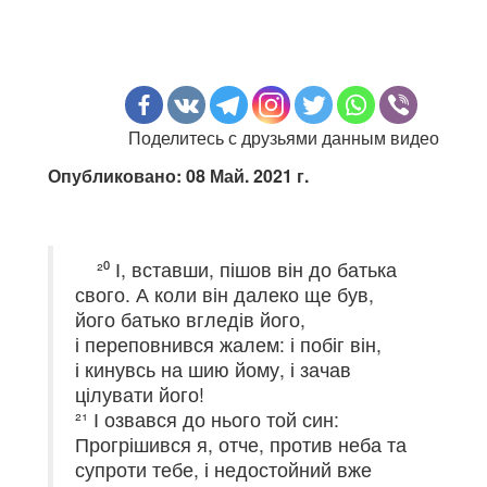
Поделитесь с друзьями данным видео
Опубликовано: 08 Май. 2021 г.
²⁰ І, вставши, пішов він до батька
свого. А коли він далеко ще був,
його батько вгледів його,
і переповнився жалем: і побіг він,
і кинувсь на шию йому, і зачав
цілувати його!
²¹ І озвався до нього той син:
Прогрішився я, отче, против неба та
супроти тебе, і недостойний вже